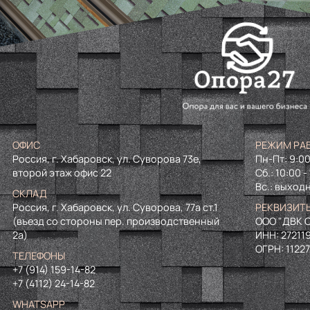
ОФИС
РЕЖИМ РА
Россия, г. Хабаровск, ул. Суворова 73е,
Пн-Пт: 9:00
второй этаж офис 22
Сб.: 10:00 -
Вс.: выход
СКЛАД
Россия, г. Хабаровск, ул. Суворова, 77а ст.1
РЕКВИЗИТ
(въезд со стороны пер. производственный
ООО "ДВК О
2а)
ИНН:
27211
ОГРН:
1122
ТЕЛЕФОНЫ
+7 (914) 159-14-82
+7 (4112) 24-14-82
WHATSAPP