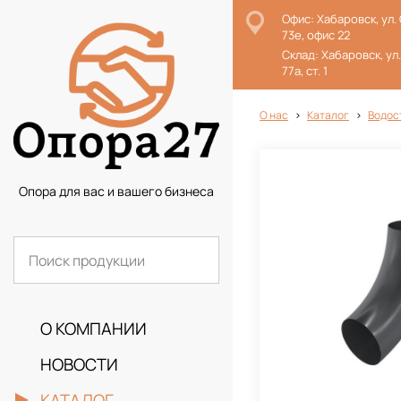
Офис: Хабаровск, ул.
73е, офис 22
Склад: Хабаровск, ул
77а, ст. 1
О нас
Каталог
Водос
Опора для вас и вашего бизнеса
О КОМПАНИИ
НОВОСТИ
КАТАЛОГ