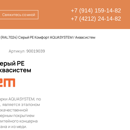
+7 (914) 159-14-82
Свяжитесь со мной
+7 (4212) 24-14-82
 (RAL 7024) Серый PE Комфорт AQUASYSTEM / Аквасистем
Артикул:
90019039
Серый PE
квасистем
арки AQUASYSTEM, по
, является эталоном
кокачественной
мерным покрытием
литейного концерна
ана и из меди.