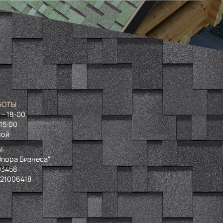
БОТЫ
 - 18-00
 15:00
ной
Ы:
пора Бизнеса"
93458
721006418