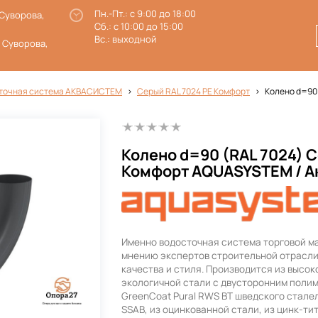
Пн.-Пт.: с 9:00 до 18:00
 Суворова,
Сб.: с 10:00 до 15:00
Вс.: выходной
. Суворова,
точная система АКВАСИСТЕМ
Серый RAL 7024 PE Комфорт
Колено d=90
Колено d=90 (RAL 7024) 
Комфорт AQUASYSTEM / А
Именно водосточная система торговой м
мнению экспертов строительной отрасли
качества и стиля. Производится из высо
экологичной стали с двусторонним поли
GreenCoat Pural RWS BT шведского стале
SSAB, из оцинкованной стали, из цинк-тит