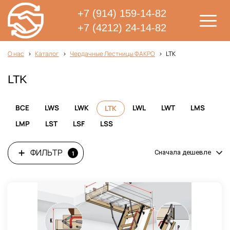
+7 (914) 159-14-82
+7 (4212) 24-14-82
О нас
Каталог
Чердачные Лестницы ФАКРО
LTK
LTK
ВСЕ
LWS
LWK
LWL
LWT
LMS
LTK
LMP
LST
LSF
LSS
ФИЛЬТР
Сначала дешевле
1