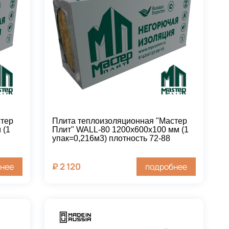
стер
Плита теплоизоляционная "Мастер
 (1
Плит" WALL-80 1200х600х100 мм (1
упак=0,216м3) плотность 72-88
₽
2 120
нее
подробнее