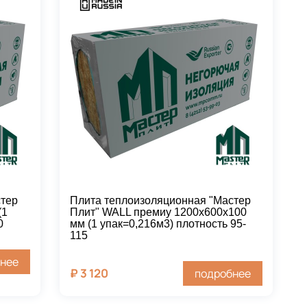
стер
Плита теплоизоляционная "Мастер
(1
Плит" WALL премиу 1200х600х100
0
мм (1 упак=0,216м3) плотность 95-
115
нее
₽
3 120
подробнее