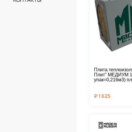
Плита теплоизол
Плит" МЕДИУМ 1
упак=0,216м3) пл
₽
1 625