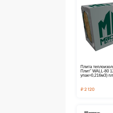
Плита теплоизол
Плит" WALL-80 1
упак=0,216м3) пл
₽
2 120