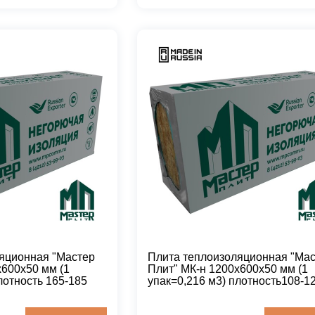
яционная "Мастер
Плита теплоизоляционная "Ма
х600х50 мм (1
Плит" МК-н 1200х600х50 мм (1
лотность 165-185
упак=0,216 м3) плотность108-1