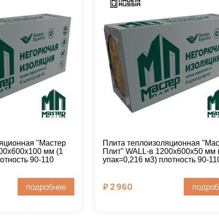
яционная "Мастер
Плита теплоизоляционная "Ма
00х600х100 мм (1
Плит" WALL-в 1200х600х50 мм 
отность 90-110
упак=0,216 м3) плотность 90-11
₽
2 960
подробнее
подроб