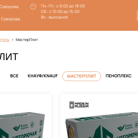
Пн.-Пт.: с 9:00 до 18:00
 Суворова,
Сб.: с 10:00 до 15:00
Вс.: выходной
. Суворова,
итель
МастерПлит
ЛИТ
ВСЕ
КНАУФ/KNAUF
ПЕНОПЛЕКС
МАСТЕРПЛИТ