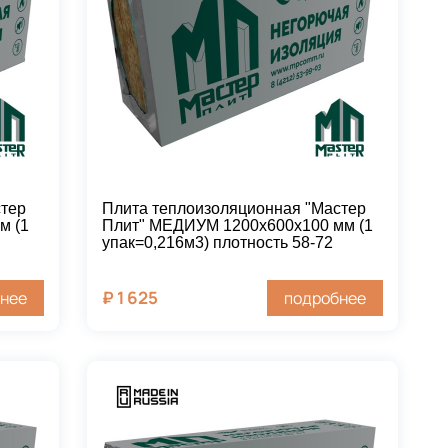
стер
Плита теплоизоляционная "Мастер
м (1
Плит" МЕДИУМ 1200х600х100 мм (1
упак=0,216м3) плотность 58-72
₽
1 625
нее
подробнее