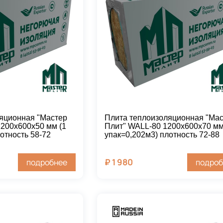
яционная "Мастер
Плита теплоизоляционная "Ма
200х600х50 мм (1
Плит" WALL-80 1200х600х70 мм
отность 58-72
упак=0,202м3) плотность 72-88
₽
1 980
подробнее
подроб