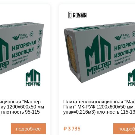
яционная "Мастер
Плита теплоизоляционная "Ма
иу 1200х600х50 мм
Плит" МК-РУФ 1200х600х50 мм 
) плотность 95-115
упак=0,216м3) плотность 115-1
₽
3 735
подробнее
подроб