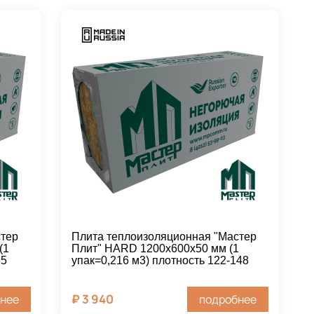
стер
Плита теплоизоляционная "Мастер
(1
Плит" HARD 1200х600х50 мм (1
35
упак=0,216 м3) плотность 122-148
₽
3 940
нее
подробнее