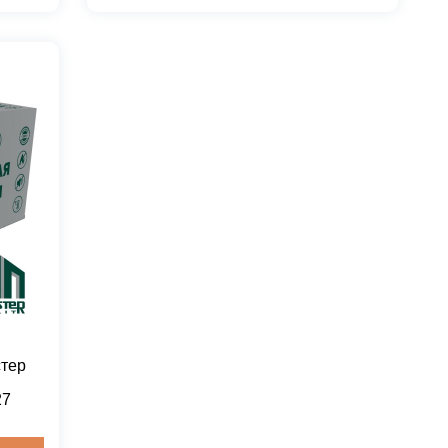
стер
27