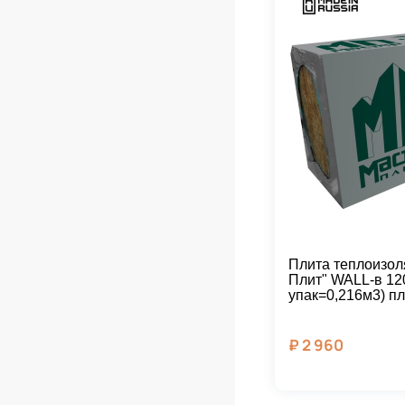
Плита теплоизол
Плит" WALL-в 12
упак=0,216м3) пл
₽
2 960