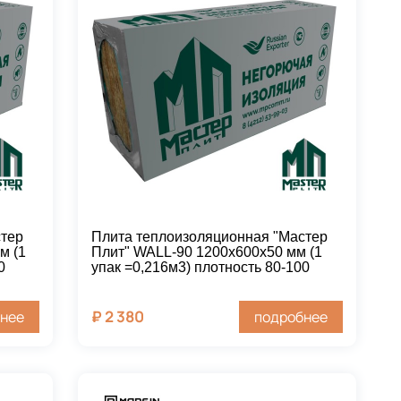
стер
Плита теплоизоляционная "Мастер
м (1
Плит" WALL-90 1200х600х50 мм (1
0
упак =0,216м3) плотность 80-100
₽
2 380
нее
подробнее