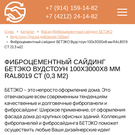
+7 (914) 159-14-82
+7 (4212) 24-14-82
О нас
Каталог
Фасад Фиброцементный сайдинг БЕТЭКО
Вудстоун (Доска доборная 100мм)
Фиброцементный сайдинг БЕТЭКО Вудстоун 100х3000х8 мм RAL8019
СТ (0,3 м2)
ФИБРОЦЕМЕНТНЫЙ САЙДИНГ
БЕТЭКО ВУДСТОУН 100Х3000Х8 ММ
RAL8019 СТ (0,3 М2)
БЕТЭКО – это непросто оформление дома. Это
отвечающие всем современным тенденциям
качественные и долговечные фибропанели и
фибросайдинг. Широкое применение, от оформления
фасада дома до крупных офисных зданий. Коллекция
фибропанелей и фибросайдинга БЕТЭКО поможет
осуществить любые Ваши дизайнерские идеи!