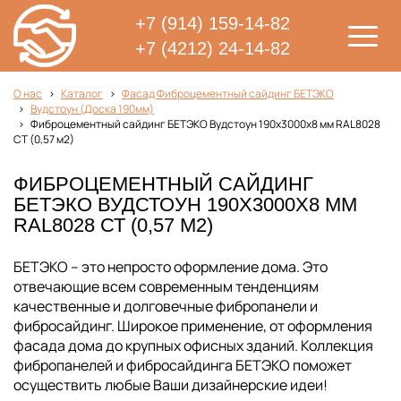
+7 (914) 159-14-82
+7 (4212) 24-14-82
О нас
Каталог
Фасад Фиброцементный сайдинг БЕТЭКО
Вудстоун (Доска 190мм)
Фиброцементный сайдинг БЕТЭКО Вудстоун 190х3000х8 мм RAL8028
СТ (0,57 м2)
ФИБРОЦЕМЕНТНЫЙ САЙДИНГ
БЕТЭКО ВУДСТОУН 190Х3000Х8 ММ
RAL8028 СТ (0,57 М2)
БЕТЭКО – это непросто оформление дома. Это
отвечающие всем современным тенденциям
качественные и долговечные фибропанели и
фибросайдинг. Широкое применение, от оформления
фасада дома до крупных офисных зданий. Коллекция
фибропанелей и фибросайдинга БЕТЭКО поможет
осуществить любые Ваши дизайнерские идеи!