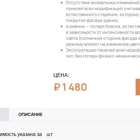
Отсутствие аномальных изменений 
панелей всех модификаций учитыв
естественного старения, которому
покрытия фасада здания,
а именно — потеря блеска, естест
в зависимости от интенсивности в
света (солнечная сторона фасада 
разному влияют на изменение цвет
Эксплуатацию панелей всех модиф
лет, без потери физико-механическ
ЦЕНА:
₽
1 480
ОПИСАНИЕ
шт
имость указана за