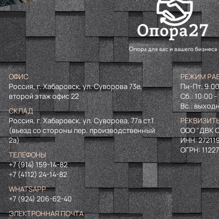
ОФИС
РЕЖИМ РА
Россия, г. Хабаровск, ул. Суворова 73е,
Пн-Пт: 9:00
второй этаж офис 22
Сб.: 10:00 -
Вс.: выход
СКЛАД
Россия, г. Хабаровск, ул. Суворова, 77а ст.1
РЕКВИЗИТ
(въезд со стороны пер. производственный
ООО "ДВК О
2а)
ИНН:
27211
ОГРН:
1122
ТЕЛЕФОНЫ
+7 (914) 159-14-82
+7 (4112) 24-14-82
WHATSAPP
+7 (924) 206-62-40
ЭЛЕКТРОННАЯ ПОЧТА