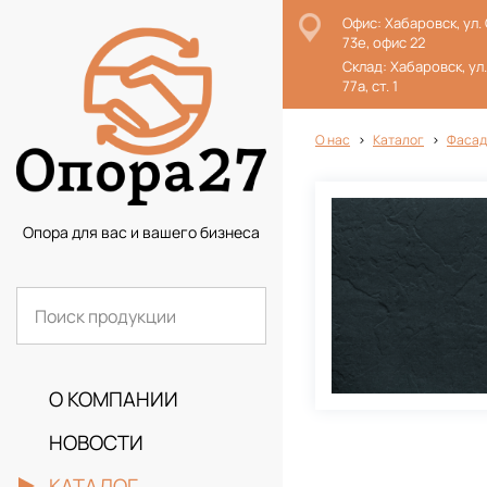
Офис: Хабаровск, ул.
73е, офис 22
Склад: Хабаровск, ул
77а, ст. 1
О нас
Каталог
Фасад
Опора для вас и вашего бизнеса
О КОМПАНИИ
НОВОСТИ
КАТАЛОГ