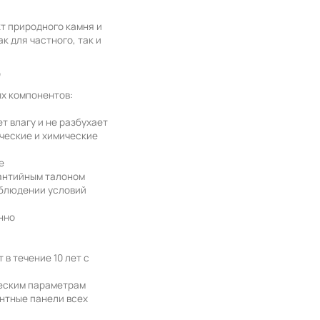
т природного камня и
к для частного, так и
О
х компонентов:
а
т влагу и не разбухает
ческие и химические
е
антийным талоном
облюдении условий
нно
в течение 10 лет с
ческим параметрам
нтные панели всех