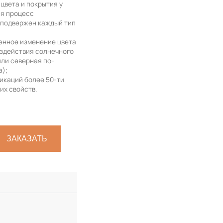
цвета и покрытия у
ая процесс
 подвержен каждый тип
венное изменение цвета
оздействия солнечного
или северная по-
а);
икаций более 50-ти
их свойств.
ЗАКАЗАТЬ