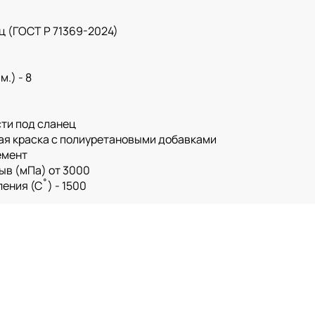
ц (ГОСТ Р 71369-2024)
.) - 8
ти под сланец
ая краска с полиуретановыми добавками
емент
ыв (мПа) от 3000
ения (С˚) - 1500