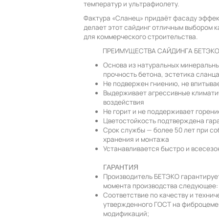
температур и ультрафиолету.
Фактура «Сланец» придаёт фасаду эффек
делает этот сайдинг отличным выбором ка
для коммерческого строительства.
ПРЕИМУЩЕСТВА САЙДИНГА БЕТЭК
Основа из натуральных минеральны
прочность бетона, эстетика сланц
Не подвержен гниению, не впитывае
Выдерживает агрессивные климати
воздействия
Не горит и не поддерживает горени
Цветостойкость подтверждена гар
Срок службы — более 50 лет при с
хранения и монтажа
Устанавливается быстро и всесезо
ГАРАНТИЯ
Производитель БЕТЭКО гарантирует 
момента производства следующее:
Соответствие по качеству и техни
утвержденного ГОСТ на фиброцеме
модификаций;