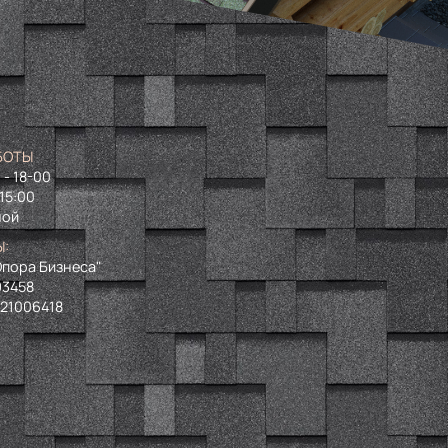
БОТЫ
 - 18-00
 15:00
ной
Ы:
пора Бизнеса"
93458
721006418