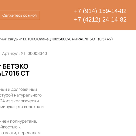
+7 (914) 159-14-82
Свяжитесь со мной
+7 (4212) 24-14-82
ый сайдинг БЕТЭКО Сланец 190х3000х8 мм RAL7016 СТ (0,57 м2)
Артикул:
УТ-00003340
г БЕТЭКО
AL7016 СТ
ный и долговечный
стурой натурального
024 из экологически
рмирующего волокна и
нием полиуретана,
ойкостью к
ю влаги, перепадам