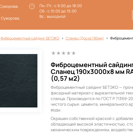
Пн.-Пт.: с 9:00 до 18:00
 Суворова,
Сб.: с 10:00 до 15:00
Вс.: выходной
. Суворова,
 Фиброцементный сайдинг БЕТЭКО
Сланец (Доска 190мм)
Фиброцементн
Фиброцементный сайдин
Сланец 190х3000х8 мм R
(0,57 м2)
Фиброцементный сайдинг БЕТЭКО — проч
фасадный материал с выразительной тек
сланца. Производится по ГОСТ Р 71369-2
чистого сырья: цемента, минерального а
воды.
Окрашен собственной краской с добавле
обладающей высокой эластичностью, ст
механическим повреждениям, воздействи