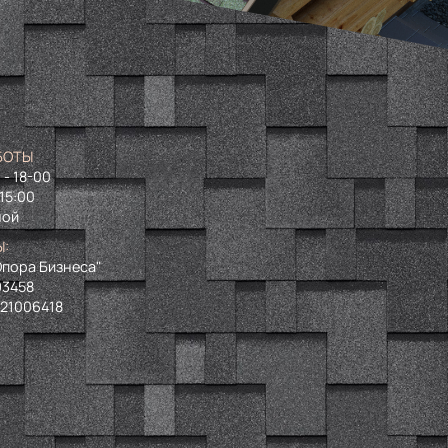
БОТЫ
 - 18-00
 15:00
ной
Ы:
пора Бизнеса"
93458
721006418