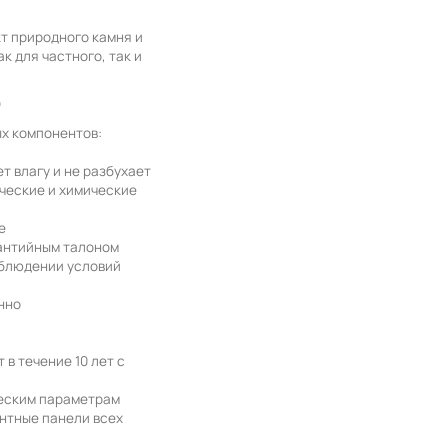
т природного камня и
к для частного, так и
О
х компонентов:
а
т влагу и не разбухает
ческие и химические
е
антийным талоном
облюдении условий
нно
в течение 10 лет с
ческим параметрам
нтные панели всех