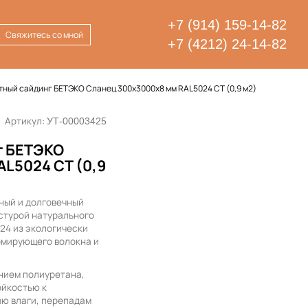
+7 (914) 159-14-82
Свяжитесь со мной
+7 (4212) 24-14-82
ный сайдинг БЕТЭКО Сланец 300х3000х8 мм RAL5024 СТ (0,9 м2)
Артикул:
УТ-00003425
г БЕТЭКО
L5024 СТ (0,9
ный и долговечный
стурой натурального
024 из экологически
рмирующего волокна и
нием полиуретана,
ойкостью к
ю влаги, перепадам