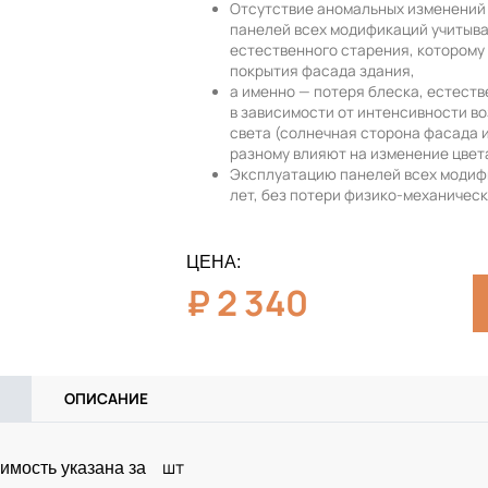
Отсутствие аномальных изменений 
панелей всех модификаций учитыв
естественного старения, которому
покрытия фасада здания,
а именно — потеря блеска, естест
в зависимости от интенсивности в
света (солнечная сторона фасада 
разному влияют на изменение цвет
Эксплуатацию панелей всех модиф
лет, без потери физико-механическ
ЦЕНА:
₽
2 340
ОПИСАНИЕ
шт
имость указана за