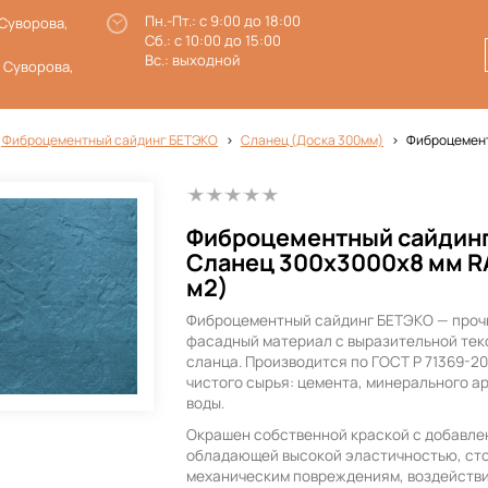
Пн.-Пт.: с 9:00 до 18:00
 Суворова,
Сб.: с 10:00 до 15:00
Вс.: выходной
. Суворова,
 Фиброцементный сайдинг БЕТЭКО
Сланец (Доска 300мм)
Фиброцемент
Фиброцементный сайдин
Сланец 300х3000х8 мм RA
м2)
Фиброцементный сайдинг БЕТЭКО — проч
фасадный материал с выразительной тек
сланца. Производится по ГОСТ Р 71369-2
чистого сырья: цемента, минерального а
воды.
Окрашен собственной краской с добавле
обладающей высокой эластичностью, ст
механическим повреждениям, воздействи