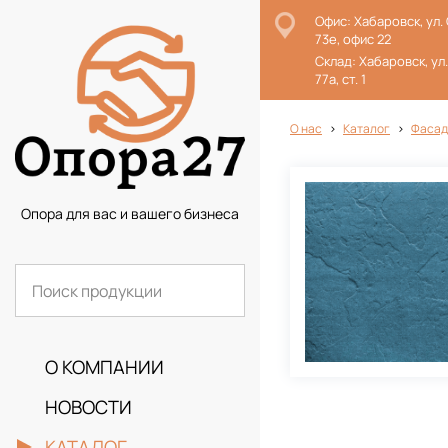
Офис: Хабаровск, ул.
73е, офис 22
Склад: Хабаровск, ул
77а, ст. 1
О нас
Каталог
Фасад
Опора для вас и вашего бизнеса
О КОМПАНИИ
НОВОСТИ
КАТАЛОГ