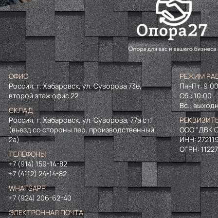
ОФИС
РЕЖИМ РА
Россия, г. Хабаровск, ул. Суворова 73е,
Пн-Пт: 9:00
второй этаж офис 22
Сб.: 10:00 -
Вс.: выход
СКЛАД
Россия, г. Хабаровск, ул. Суворова, 77а ст.1
РЕКВИЗИТ
(въезд со стороны пер. производственный
ООО "ДВК О
2а)
ИНН:
27211
ОГРН:
1122
ТЕЛЕФОНЫ
+7 (914) 159-14-82
+7 (4112) 24-14-82
WHATSAPP
+7 (924) 206-62-40
ЭЛЕКТРОННАЯ ПОЧТА