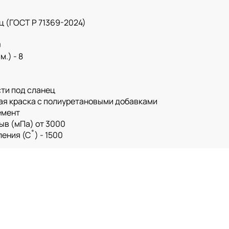
ц (ГОСТ Р 71369-2024)
0
.) - 8
ти под сланец
ая краска с полиуретановыми добавками
емент
ыв (мПа) от 3000
ения (С˚) - 1500