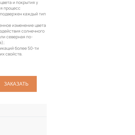
цвета и покрытия у
ая процесс
 подвержен каждый тип
венное изменение цвета
оздействия солнечного
или северная по-
а);
икаций более 50-ти
их свойств.
ЗАКАЗАТЬ