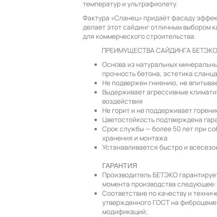
температур и ультрафиолету.
Фактура «Сланец» придаёт фасаду эффек
делает этот сайдинг отличным выбором ка
для коммерческого строительства.
ПРЕИМУЩЕСТВА САЙДИНГА БЕТЭК
Основа из натуральных минеральны
прочность бетона, эстетика сланц
Не подвержен гниению, не впитывае
Выдерживает агрессивные климати
воздействия
Не горит и не поддерживает горени
Цветостойкость подтверждена гар
Срок службы — более 50 лет при с
хранения и монтажа
Устанавливается быстро и всесезо
ГАРАНТИЯ
Производитель БЕТЭКО гарантирует 
момента производства следующее:
Соответствие по качеству и техни
утвержденного ГОСТ на фиброцеме
модификаций;