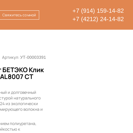
+7 (914) 159-14-82
Свяжитесь со мной
+7 (4212) 24-14-82
Артикул:
УТ-00003391
 БЕТЭКО Клик
RAL8007 СТ
ный и долговечный
стурой натурального
024 из экологически
рмирующего волокна и
нием полиуретана,
ойкостью к