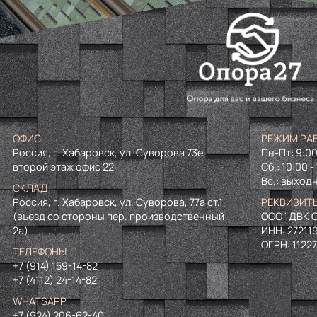
ОФИС
РЕЖИМ РА
Россия, г. Хабаровск, ул. Суворова 73е,
Пн-Пт: 9:00
второй этаж офис 22
Сб.: 10:00 -
Вс.: выход
СКЛАД
Россия, г. Хабаровск, ул. Суворова, 77а ст.1
РЕКВИЗИТ
(въезд со стороны пер. производственный
ООО "ДВК О
2а)
ИНН:
27211
ОГРН:
1122
ТЕЛЕФОНЫ
+7 (914) 159-14-82
+7 (4112) 24-14-82
WHATSAPP
+7 (924) 206-62-40