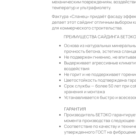
механическим повреждениям, воздействи
температур и ультрафиолету.
Фактура «Сланец» придаёт фасаду эффек
делает этот сайдинг отличным выбором ка
для коммерческого строительства.
ПРЕИМУЩЕСТВА САЙДИНГА БЕТЭК
Основа из натуральных минеральны
прочность бетона, эстетика сланц
Не подвержен гниению, не впитывае
Выдерживает агрессивные климати
воздействия
Не горит и не поддерживает горени
Цветостойкость подтверждена гар
Срок службы — более 50 лет при с
хранения и монтажа
Устанавливается быстро и всесезо
ГАРАНТИЯ
Производитель БЕТЭКО гарантирует 
момента производства следующее:
Соответствие по качеству и техни
утвержденного ГОСТ на фиброцеме