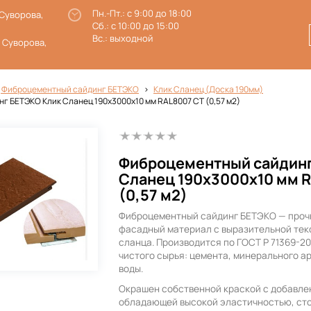
Пн.-Пт.: с 9:00 до 18:00
 Суворова,
Сб.: с 10:00 до 15:00
Вс.: выходной
. Суворова,
 Фиброцементный сайдинг БЕТЭКО
Клик Сланец (Доска 190мм)
 БЕТЭКО Клик Сланец 190х3000х10 мм RAL8007 СТ (0,57 м2)
Фиброцементный сайдинг
Сланец 190х3000х10 мм 
(0,57 м2)
Фиброцементный сайдинг БЕТЭКО — проч
фасадный материал с выразительной тек
сланца. Производится по ГОСТ Р 71369-2
чистого сырья: цемента, минерального а
воды.
Окрашен собственной краской с добавле
обладающей высокой эластичностью, ст