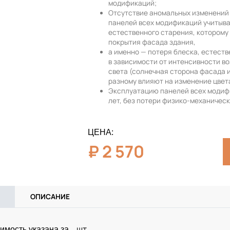
модификаций;
Отсутствие аномальных изменений 
панелей всех модификаций учитыв
естественного старения, которому
покрытия фасада здания,
а именно — потеря блеска, естест
в зависимости от интенсивности в
света (солнечная сторона фасада 
разному влияют на изменение цвет
Эксплуатацию панелей всех модиф
лет, без потери физико-механическ
ЦЕНА:
₽
2 570
ОПИСАНИЕ
шт
имость указана за