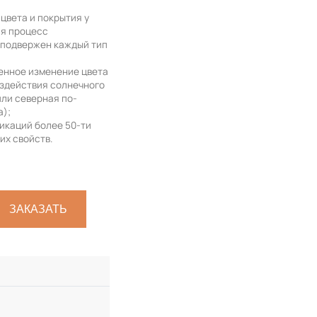
цвета и покрытия у
ая процесс
 подвержен каждый тип
венное изменение цвета
оздействия солнечного
или северная по-
а);
икаций более 50-ти
их свойств.
ЗАКАЗАТЬ