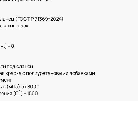
Сланец (ГОСТ Р 71369-2024)
жа «шип-паз»
.) - 8
ти под сланец
ая краска с полиуретановыми добавками
емент
ыв (мПа) от 3000
ения (С˚) - 1500