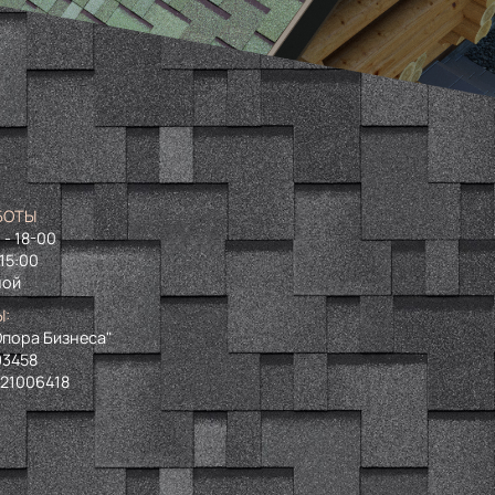
БОТЫ
 - 18-00
 15:00
ной
Ы:
пора Бизнеса"
93458
721006418