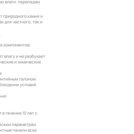
ю влаги, перепадам
т природного камня и
к для частного, так и
О
х компонентов:
а
т влагу и не разбухает
ческие и химические
е
антийным талоном
облюдении условий
нно
в течение 10 лет с
ческим параметрам
нтные панели всех