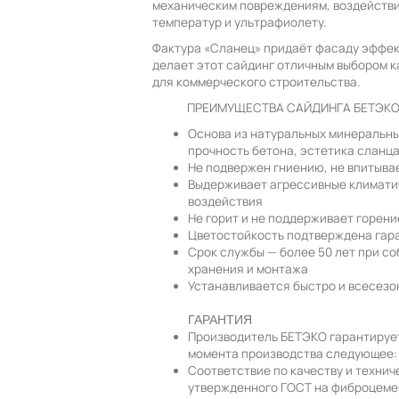
механическим повреждениям, воздействи
температур и ультрафиолету.
Фактура «Сланец» придаёт фасаду эффек
делает этот сайдинг отличным выбором ка
для коммерческого строительства.
ПРЕИМУЩЕСТВА САЙДИНГА БЕТЭК
Основа из натуральных минеральны
прочность бетона, эстетика сланц
Не подвержен гниению, не впитывае
Выдерживает агрессивные климати
воздействия
Не горит и не поддерживает горени
Цветостойкость подтверждена гар
Срок службы — более 50 лет при с
хранения и монтажа
Устанавливается быстро и всесезо
ГАРАНТИЯ
Производитель БЕТЭКО гарантирует 
момента производства следующее:
Соответствие по качеству и техни
утвержденного ГОСТ на фиброцеме