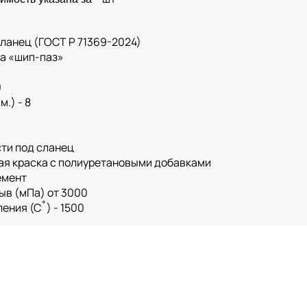
Сланец (ГОСТ Р 71369-2024)
жа «шип-паз»
0
.) - 8
ти под сланец
ая краска с полиуретановыми добавками
емент
ыв (мПа) от 3000
ения (С˚) - 1500