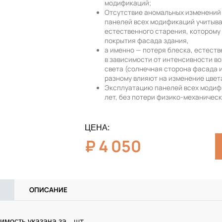
модификаций;
Отсутствие аномальных изменений 
панелей всех модификаций учитыв
естественного старения, которому
покрытия фасада здания,
а именно — потеря блеска, естест
в зависимости от интенсивности в
света (солнечная сторона фасада 
разному влияют на изменение цвет
Эксплуатацию панелей всех модиф
лет, без потери физико-механическ
ЦЕНА:
₽
4 050
ОПИСАНИЕ
шт
имость указана за