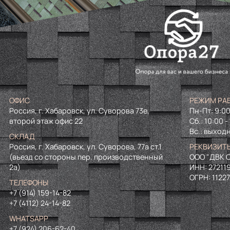
ОФИС
РЕЖИМ РА
Россия, г. Хабаровск, ул. Суворова 73е,
Пн-Пт: 9:00
второй этаж офис 22
Сб.: 10:00 -
Вс.: выход
СКЛАД
Россия, г. Хабаровск, ул. Суворова, 77а ст.1
РЕКВИЗИТ
(въезд со стороны пер. производственный
ООО "ДВК О
2а)
ИНН:
27211
ОГРН:
1122
ТЕЛЕФОНЫ
+7 (914) 159-14-82
+7 (4112) 24-14-82
WHATSAPP
+7 (924) 206-62-40