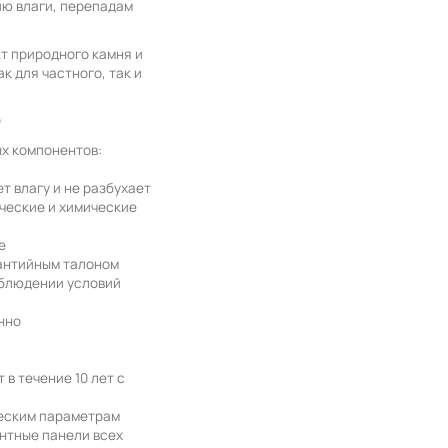
ю влаги, перепадам
т природного камня и
к для частного, так и
О
х компонентов:
а
т влагу и не разбухает
ческие и химические
е
антийным талоном
облюдении условий
нно
в течение 10 лет с
ческим параметрам
нтные панели всех