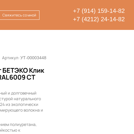
+7 (914) 159-14-82
Свяжитесь со мной
+7 (4212) 24-14-82
Артикул:
УТ-00003448
 БЕТЭКО Клик
RAL6009 СТ
ный и долговечный
стурой натурального
024 из экологически
рмирующего волокна и
нием полиуретана,
ойкостью к