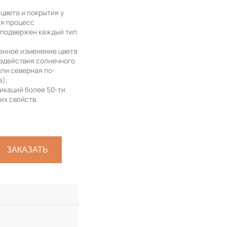
цвета и покрытия у
ая процесс
 подвержен каждый тип
венное изменение цвета
оздействия солнечного
или северная по-
а);
икаций более 50-ти
их свойств.
ЗАКАЗАТЬ