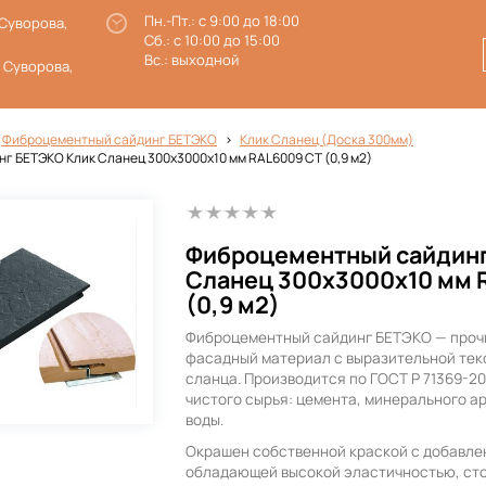
Пн.-Пт.: с 9:00 до 18:00
 Суворова,
Сб.: с 10:00 до 15:00
Вс.: выходной
. Суворова,
 Фиброцементный сайдинг БЕТЭКО
Клик Сланец (Доска 300мм)
г БЕТЭКО Клик Сланец 300х3000х10 мм RAL6009 СТ (0,9 м2)
Фиброцементный сайдинг
Сланец 300х3000х10 мм 
(0,9 м2)
Фиброцементный сайдинг БЕТЭКО — проч
фасадный материал с выразительной тек
сланца. Производится по ГОСТ Р 71369-2
чистого сырья: цемента, минерального а
воды.
Окрашен собственной краской с добавле
обладающей высокой эластичностью, ст