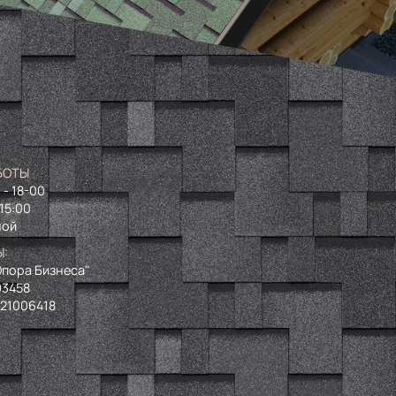
БОТЫ
 - 18-00
 15:00
ной
Ы:
пора Бизнеса"
93458
721006418