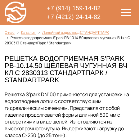
+7 (914) 159-14-82
+7 (4212) 24-14-82
О нас
Каталог
Линейный водоотвод СТАНДАРТПАРК
Решетка водоприемная S'park РВ-10.14.50 щелевая чугунная ВЧ кл.С
2830313 СтандартПарк / Standartpark
РЕШЕТКА ВОДОПРИЕМНАЯ S'PARK
РВ-10.14.50 ЩЕЛЕВАЯ ЧУГУННАЯ ВЧ
КЛ.С 2830313 СТАНДАРТПАРК /
STANDARTPARK
Решетка S’park DN100 применяется для установки на
водоотводные лотки с соответствующим
гидравлическим сечением. Представляют собой
изделие продолговатой формы длинной 500 мм с
отверстиями в виде щелей. Изготовляются из
высокопрочного чугуна. Выдерживают нагрузку до
класса С-250 (до 25 тонн).