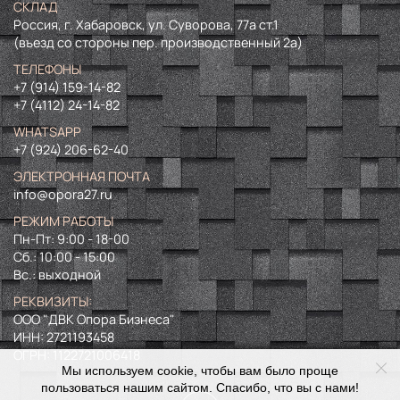
СКЛАД
Россия, г. Хабаровск, ул. Суворова, 77а ст.1
(въезд со стороны пер. производственный 2а)
ТЕЛЕФОНЫ
+7 (914) 159-14-82
+7 (4112) 24-14-82
WHATSAPP
+7 (924) 206-62-40
ЭЛЕКТРОННАЯ ПОЧТА
info@opora27.ru
РЕЖИМ РАБОТЫ
Пн-Пт: 9:00 - 18-00
Сб.: 10:00 - 15:00
Вс.: выходной
РЕКВИЗИТЫ:
ООО "ДВК Опора Бизнеса"
ИНН:
2721193458
ОГРН:
1122721006418
Мы используем cookie, чтобы вам было проще
пользоваться нашим сайтом. Спасибо, что вы с нами!