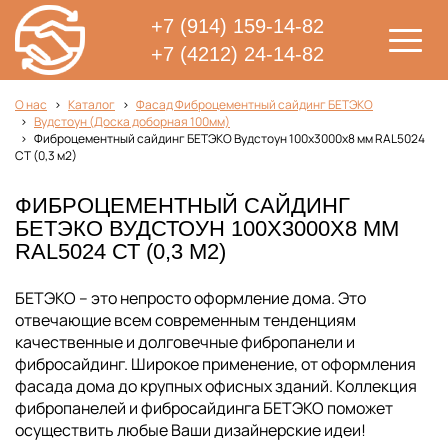
+7 (914) 159-14-82
+7 (4212) 24-14-82
О нас
Каталог
Фасад Фиброцементный сайдинг БЕТЭКО
Вудстоун (Доска доборная 100мм)
Фиброцементный сайдинг БЕТЭКО Вудстоун 100х3000х8 мм RAL5024
СТ (0,3 м2)
ФИБРОЦЕМЕНТНЫЙ САЙДИНГ
БЕТЭКО ВУДСТОУН 100Х3000Х8 ММ
RAL5024 СТ (0,3 М2)
БЕТЭКО – это непросто оформление дома. Это
отвечающие всем современным тенденциям
качественные и долговечные фибропанели и
фибросайдинг. Широкое применение, от оформления
фасада дома до крупных офисных зданий. Коллекция
фибропанелей и фибросайдинга БЕТЭКО поможет
осуществить любые Ваши дизайнерские идеи!