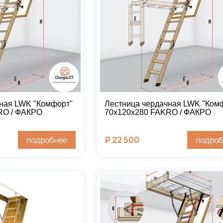
ная LWK "Комфорт"
Лестница чердачная LWK "Ком
RO / ФАКРО
70х120х280 FAKRO / ФАКРО
₽
22 500
подробнее
подроб