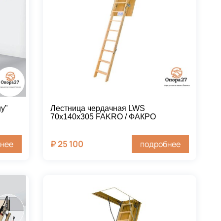
y"
Лестница чердачная LWS
70х140х305 FAKRO / ФАКРО
₽
25 100
нее
подробнее