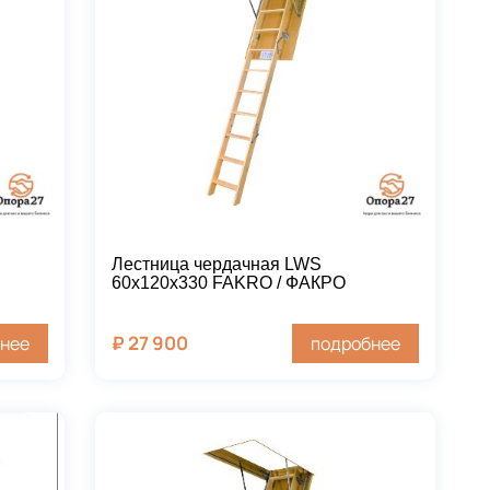
Лестница чердачная LWS
60х120х330 FAKRO / ФАКРО
₽
27 900
нее
подробнее