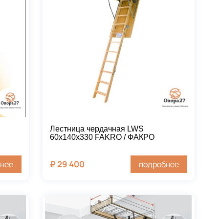
Лестница чердачная LWS
60х140х330 FAKRO / ФАКРО
₽
29 400
нее
подробнее