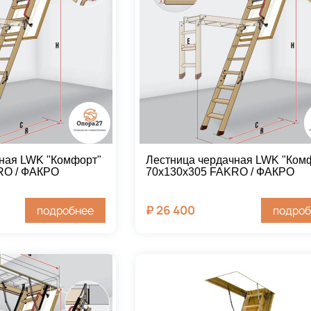
ная LWK "Комфорт"
Лестница чердачная LWK "Ком
RO / ФАКРО
70х130х305 FAKRO / ФАКРО
₽
26 400
подробнее
подроб