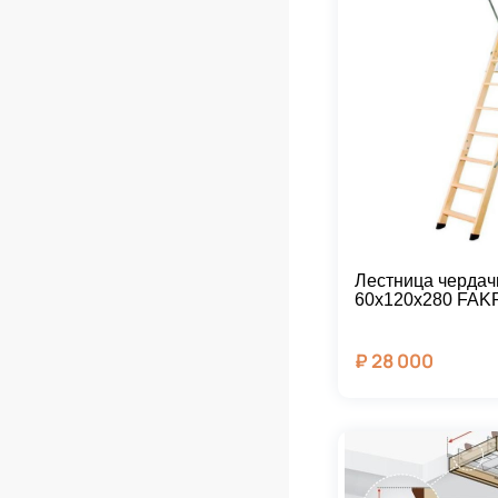
Лестница чердач
60х120х280 FAK
₽
28 000