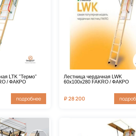
ная LTK "Термо"
Лестница чердачная LWK
RO / ФАКРО
60х100х280 FAKRO / ФАКРО
₽
28 200
подробнее
подроб