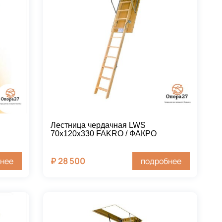
Лестница чердачная LWS
70х120х330 FAKRO / ФАКРО
₽
28 500
нее
подробнее