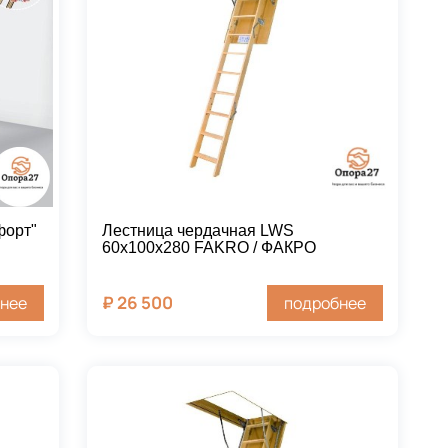
форт"
Лестница чердачная LWS
60х100х280 FAKRO / ФАКРО
₽
26 500
нее
подробнее