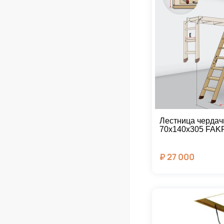
Лестница чердач
70х140х305 FAK
₽
27 000