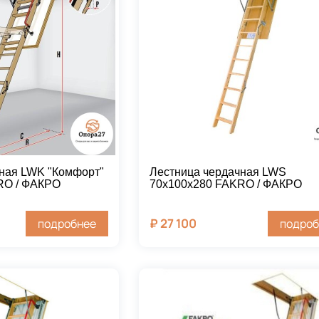
ная LWK "Комфорт"
Лестница чердачная LWS
RO / ФАКРО
70х100х280 FAKRO / ФАКРО
₽
27 100
подробнее
подроб