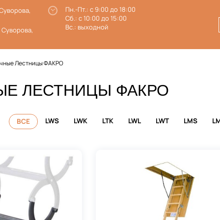
Пн.-Пт.: с 9:00 до 18:00
 Суворова,
Сб.: с 10:00 до 15:00
Вс.: выходной
. Суворова,
чные Лестницы ФАКРО
ЫЕ ЛЕСТНИЦЫ ФАКРО
LWS
LWK
LTK
LWL
LWT
LMS
L
ВСЕ