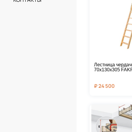
Лестница черда
70х130х305 FAK
₽
24 500