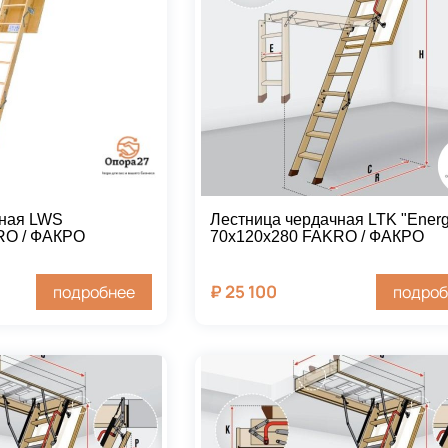
чная LWS
Лестница чердачная LTK "Energ
RO / ФАКРО
70х120х280 FAKRO / ФАКРО
₽
25 100
подробнее
подроб