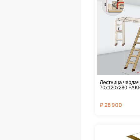
Лестница чердач
70х120х280 FAK
₽
28 900