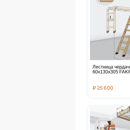
Лестница чердач
60х130х305 FAK
₽
25 600