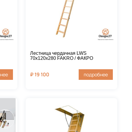
Лестница чердачная LWS
70х120х280 FAKRO / ФАКРО
₽
19 100
нее
подробнее