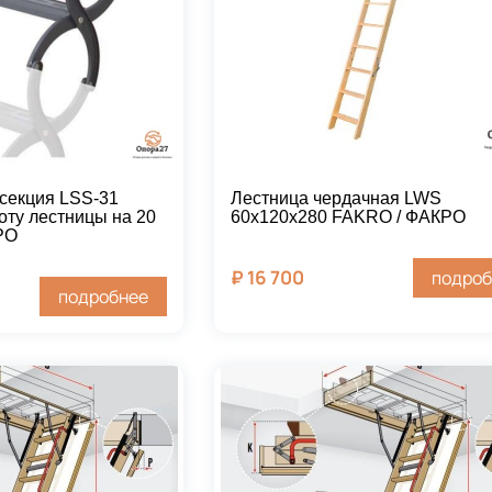
секция LSS-31
Лестница чердачная LWS
оту лестницы на 20
60х120х280 FAKRO / ФАКРО
РО
₽
16 700
подроб
подробнее