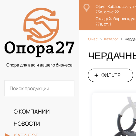
Офис: Хабаровск, ул.
73е, офис 22
Склад: Хабаровск, ул
77а, ст. 1
О нас
Каталог
Черда
ЧЕРДАЧН
Опора для вас и вашего бизнеса
ФИЛЬТР
О КОМПАНИИ
НОВОСТИ
КАТАЛОГ