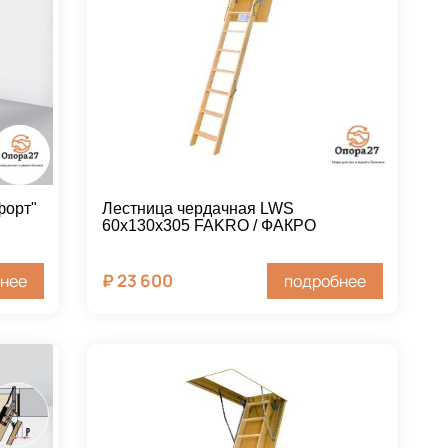
форт"
Лестница чердачная LWS
60х130х305 FAKRO / ФАКРО
₽
23 600
нее
подробнее