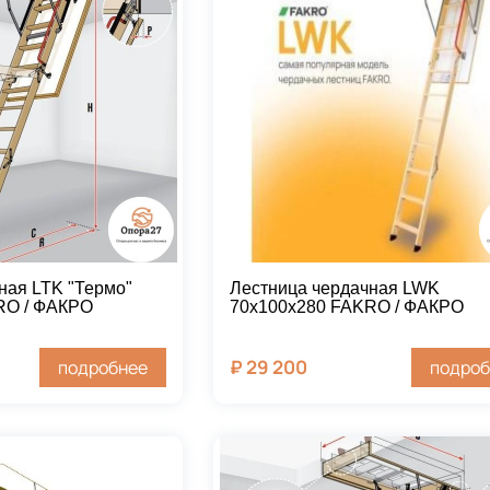
ная LTK "Термо"
Лестница чердачная LWK
RO / ФАКРО
70х100х280 FAKRO / ФАКРО
₽
29 200
подробнее
подроб