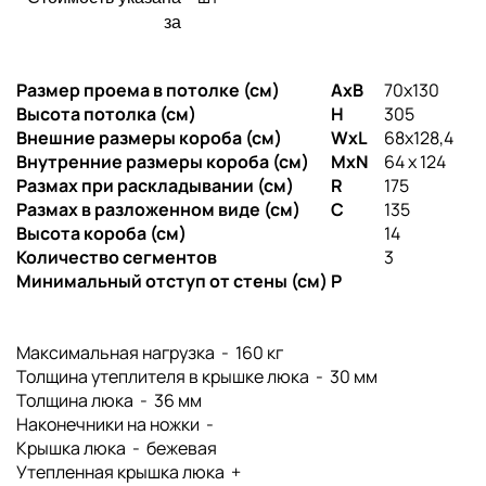
за
Размер проема в потолке (см)
AxB
70x130
Высота потолка (см)
H
305
Внешние размеры короба (см)
WxL
68x128,4
Внутренние размеры короба (см)
MxN
64 x 124
Размах при раскладывании (см)
R
175
Размах в разложенном виде (см)
C
135
Высота короба (см)
14
Количество сегментов
3
Минимальный отступ от стены (см)
P
Максимальная нагрузка - 160 кг
Толщина утеплителя в крышке люка - 30 мм
Толщина люка - 36 мм
Наконечники на ножки -
Крышка люка - бежевая
Утепленная крышка люка +