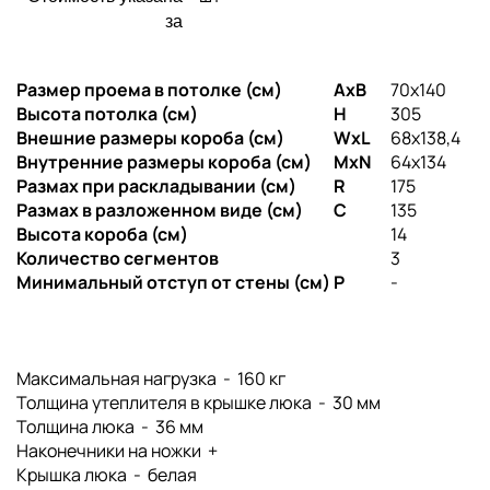
за
Размер проема в потолке (см)
AxB
70х140
Высота потолка (см)
H
305
Внешние размеры короба (см)
WxL
68x138,4
Внутренние размеры короба (см)
MxN
64x134
Размах при раскладывании (см)
R
175
Размах в разложенном виде (см)
C
135
Высота короба (см)
14
Количество сегментов
3
Минимальный отступ от стены (см)
P
-
Максимальная нагрузка - 160 кг
Толщина утеплителя в крышке люка - 30 мм
Толщина люка - 36 мм
Наконечники на ножки +
Крышка люка - белая