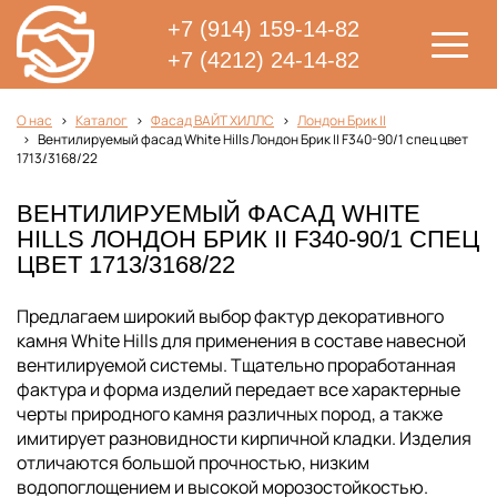
+7 (914) 159-14-82
+7 (4212) 24-14-82
О нас
Каталог
Фасад ВАЙТ ХИЛЛС
Лондон Брик II
Вентилируемый фасад White Hills Лондон Брик II F340-90/1 спец цвет
1713/3168/22
ВЕНТИЛИРУЕМЫЙ ФАСАД WHITE
HILLS ЛОНДОН БРИК II F340-90/1 СПЕЦ
ЦВЕТ 1713/3168/22
Предлагаем широкий выбор фактур декоративного
камня White Hills для применения в составе навесной
вентилируемой системы. Тщательно проработанная
фактура и форма изделий передает все характерные
черты природного камня различных пород, а также
имитирует разновидности кирпичной кладки. Изделия
отличаются большой прочностью, низким
водопоглощением и высокой морозостойкостью.