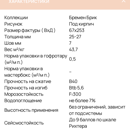
ХАРАКТЕРИСТИКИ
Коллекции
Бремен Брик
Рисунок
Под кирпич
Размер фактуры ( ВхД )
67x253
Толщина мм
25-27
Шов мм
7
Вес м²/кг
43,7
Норма упаковки в гофротару
0,5
(м²/м п.)
Норма упаковки в
--
мастербокс (м²/м п.)
Прочность на сжатие
B40
Прочность на изгиб
Btb 5,6
Морозостойкость
F₁300
Водопоглощение
не более 7%
без ограничений, зависит
Высотность применения
от подсистемы
До 9 баллов по шкале
Сейсмостойкость
Рихтера