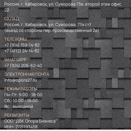
Россия, г. Хабаровск, ул. Суворова 73е, второй этаж офис
22
СКЛАД
Россия, г. Хабаровск, ул. Суворова, 77а ст.1
(въезд со стороны пер. производственный 2а)
ТЕЛЕФОНЫ
+7 (914) 159-14-82
+7 (4112) 24-14-82
WHATSAPP
+7 (924) 206-62-40
ЭЛЕКТРОННАЯ ПОЧТА
info@opora27.ru
РЕЖИМ РАБОТЫ
Пн-Пт: 9:00 - 18-00
Сб.: 10:00 - 15:00
Вс.: выходной
РЕКВИЗИТЫ:
ООО "ДВК Опора Бизнеса"
ИНН:
2721193458