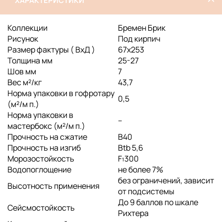
ХАРАКТЕРИСТИКИ
Коллекции
Бремен Брик
Рисунок
Под кирпич
Размер фактуры ( ВхД )
67x253
Толщина мм
25-27
Шов мм
7
Вес м²/кг
43,7
Норма упаковки в гофротару
0,5
(м²/м п.)
Норма упаковки в
--
мастербокс (м²/м п.)
Прочность на сжатие
B40
Прочность на изгиб
Btb 5,6
Морозостойкость
F₁300
Водопоглощение
не более 7%
без ограничений, зависит
Высотность применения
от подсистемы
До 9 баллов по шкале
Сейсмостойкость
Рихтера