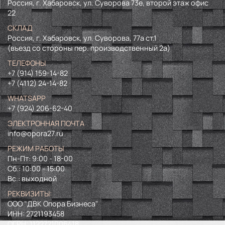
Россия, г. Хабаровск, ул. Суворова 73е, второй этаж офис
22
СКЛАД
Россия, г. Хабаровск, ул. Суворова, 77а ст.1
(въезд со стороны пер. производственный 2а)
ТЕЛЕФОНЫ
+7 (914) 159-14-82
+7 (4112) 24-14-82
WHATSAPP
+7 (924) 206-62-40
ЭЛЕКТРОННАЯ ПОЧТА
info@opora27.ru
РЕЖИМ РАБОТЫ
Пн-Пт: 9:00 - 18-00
Сб.: 10:00 - 15:00
Вс.: выходной
РЕКВИЗИТЫ:
ООО "ДВК Опора Бизнеса"
ИНН:
2721193458
ОГРН:
1122721006418