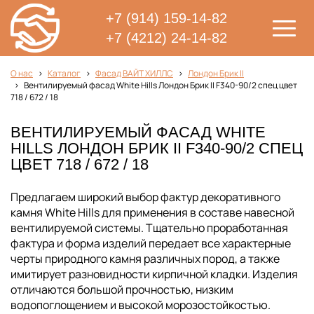
+7 (914) 159-14-82
+7 (4212) 24-14-82
О нас
Каталог
Фасад ВАЙТ ХИЛЛС
Лондон Брик II
Вентилируемый фасад White Hills Лондон Брик II F340-90/2 спец цвет
718 / 672 / 18
ВЕНТИЛИРУЕМЫЙ ФАСАД WHITE
HILLS ЛОНДОН БРИК II F340-90/2 СПЕЦ
ЦВЕТ 718 / 672 / 18
Предлагаем широкий выбор фактур декоративного
камня White Hills для применения в составе навесной
вентилируемой системы. Тщательно проработанная
фактура и форма изделий передает все характерные
черты природного камня различных пород, а также
имитирует разновидности кирпичной кладки. Изделия
отличаются большой прочностью, низким
водопоглощением и высокой морозостойкостью.