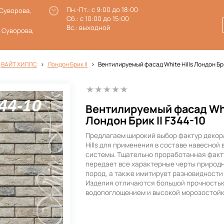
Пн.-Пт.: с 9:00 до 18:00
 Суворова,
Сб.: с 10:00 до 15:00
Вс.: выходной
. Суворова,
 ВАЙТ ХИЛЛС
Лондон Брик II
Вентилируемый фасад White Hills Лондон Бри
Вентилируемый фасад Whi
Лондон Брик II F344-10
Предлагаем широкий выбор фактур декор
Hills для применения в составе навесной
системы. Тщательно проработанная факт
передает все характерные черты природ
пород, а также имитирует разновидности
Изделия отличаются большой прочностью
водопоглощением и высокой морозостой