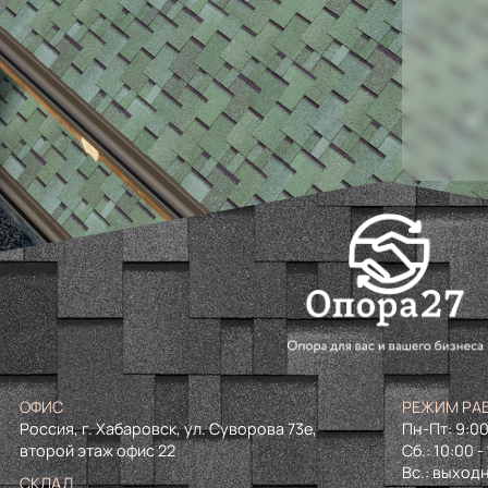
ОФИС
РЕЖИМ РА
Россия, г. Хабаровск, ул. Суворова 73е,
Пн-Пт: 9:00
второй этаж офис 22
Сб.: 10:00 -
Вс.: выход
СКЛАД