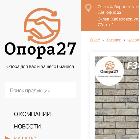
Офис: Хабаровск, ул.
73е, офис 22
Склад: Хабаровск, ул
77а, ст. 1
О нас
Каталог
Фасад
Опора для вас и вашего бизнеса
О КОМПАНИИ
НОВОСТИ
КАТАЛОГ