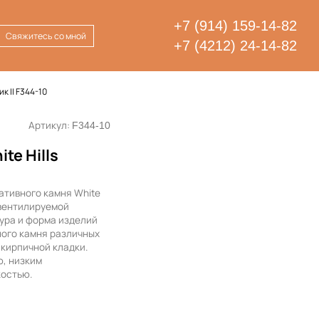
+7 (914) 159-14-82
Свяжитесь со мной
+7 (4212) 24-14-82
к II F344-10
Артикул:
F344-10
te Hills
ативного камня White
 вентилируемой
ура и форма изделий
ного камня различных
 кирпичной кладки.
, низким
костью.