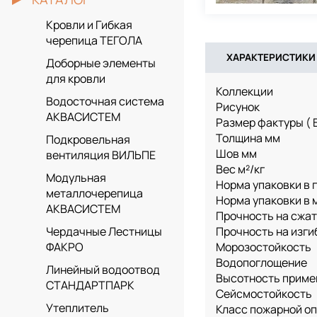
Кровли и Гибкая
черепица ТЕГОЛА
ХАРАКТЕРИСТИКИ
Доборные элементы
для кровли
Коллекции
Водосточная система
Рисунок
АКВАСИСТЕМ
Размер фактуры ( 
Толщина мм
Подкровельная
Шов мм
вентиляция ВИЛЬПЕ
Вес м²/кг
Модульная
Норма упаковки в г
металлочерепица
Норма упаковки в м
АКВАСИСТЕМ
Прочность на сжа
Прочность на изги
Чердачные Лестницы
Морозостойкость
ФАКРО
Водопоглощение
Линейный водоотвод
Высотность приме
СТАНДАРТПАРК
Сейсмостойкость
Утеплитель
Класс пожарной о