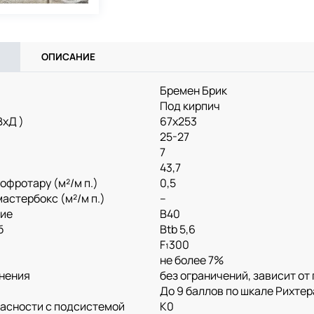
ОПИСАНИЕ
Бремен Брик
Под кирпич
ВхД )
67x253
25-27
7
43,7
офротару (м²/м п.)
0,5
астербокс (м²/м п.)
--
тие
B40
б
Btb 5,6
F₁300
не более 7%
нения
без ограничений, зависит о
До 9 баллов по шкале Рихтер
пасности с подсистемой
K0