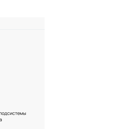
т подсистемы
а