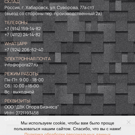
СКЛАД
Россия, г. Хабаровск, ул. Суворова, 77а ст.1
(въезд со стороны пер. производственный 2а)
ТЕЛЕФОНЫ
+7 (914) 159-14-82
+7 (4112) 24-14-82
WHATSAPP
+7 (924) 206-62-40
ЭЛЕКТРОННАЯ ПОЧТА
info@opora27.ru
РЕЖИМ РАБОТЫ
Пн-Пт: 9:00 - 18-00
Сб.: 10:00 - 15:00
Вс.: выходной
РЕКВИЗИТЫ:
ООО "ДВК Опора Бизнеса"
ИНН:
2721193458
ОГРН:
1122721006418
Мы используем cookie, чтобы вам было проще
пользоваться нашим сайтом. Спасибо, что вы с нами!
Политика обработки персональных данных