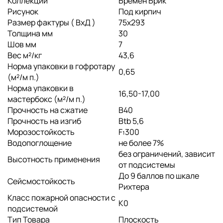
Коллекции
Бремен Брик
Рисунок
Под кирпич
Размер фактуры ( ВхД )
75х293
Толщина мм
30
Шов мм
7
Вес м²/кг
43,6
Норма упаковки в гофротару
0,65
(м²/м п.)
Норма упаковки в
16,50-17,00
мастербокс (м²/м п.)
Прочность на сжатие
B40
Прочность на изгиб
Btb 5,6
Морозостойкость
F₁300
Водопоглощение
не более 7%
без ограничений, зависит
Высотность применения
от подсистемы
До 9 баллов по шкале
Сейсмостойкость
Рихтера
Класс пожарной опасности с
K0
подсистемой
Тип Товара
Плоскость