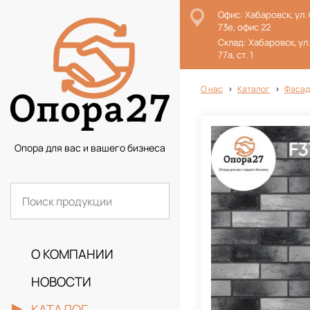
Офис: Хабаровск, ул.
73е, офис 22
Склад: Хабаровск, ул
77а, ст. 1
О нас
Каталог
Фасад
Опора для вас и вашего бизнеса
О КОМПАНИИ
НОВОСТИ
КАТАЛОГ