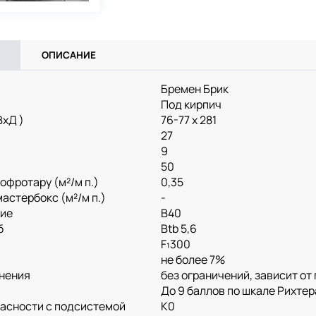
ОПИСАНИЕ
Бремен Брик
Под кирпич
ВхД )
76-77 х 281
27
9
50
офротару (м²/м п.)
0,35
астербокс (м²/м п.)
-
тие
B40
б
Btb 5,6
F₁300
не более 7%
нения
без ограничений, зависит о
До 9 баллов по шкале Рихтер
пасности с подсистемой
K0