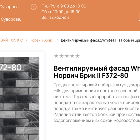
Пн.-Пт.: с 9:00 до 18:00
 Суворова,
Сб.: с 10:00 до 15:00
Вс.: выходной
. Суворова,
 ВАЙТ ХИЛЛС
Норвич Брик II
Вентилируемый фасад White Hills Норвич Бри
Вентилируемый фасад Whi
Норвич Брик ll F372-80
Предлагаем широкий выбор фактур декор
Hills для применения в составе навесной
системы. Тщательно проработанная факт
передает все характерные черты природ
пород, а также имитирует разновидности
Изделия отличаются большой прочностью
водопоглощением и высокой морозостой