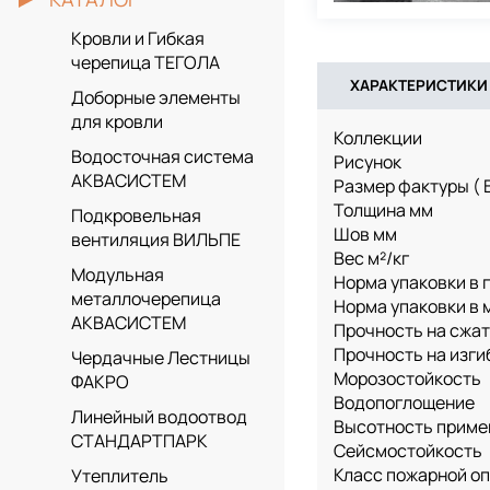
Кровли и Гибкая
черепица ТЕГОЛА
ХАРАКТЕРИСТИКИ
Доборные элементы
для кровли
Коллекции
Водосточная система
Рисунок
АКВАСИСТЕМ
Размер фактуры ( 
Толщина мм
Подкровельная
Шов мм
вентиляция ВИЛЬПЕ
Вес м²/кг
Модульная
Норма упаковки в г
металлочерепица
Норма упаковки в м
АКВАСИСТЕМ
Прочность на сжа
Прочность на изги
Чердачные Лестницы
Морозостойкость
ФАКРО
Водопоглощение
Линейный водоотвод
Высотность приме
СТАНДАРТПАРК
Сейсмостойкость
Класс пожарной о
Утеплитель