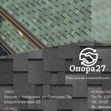
ОФИС
РЕЖИМ РА
Россия, г. Хабаровск, ул. Суворова 73е,
Пн-Пт: 9:00
второй этаж офис 22
Сб.: 10:00 -
Вс.: выход
СКЛАД