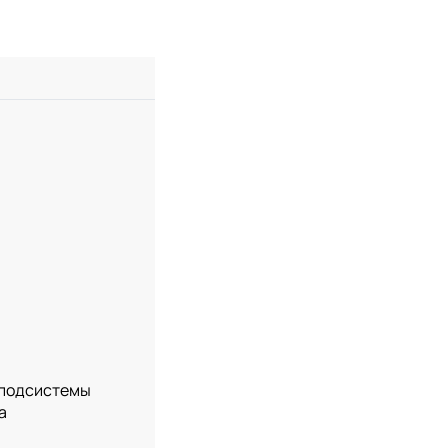
т подсистемы
а