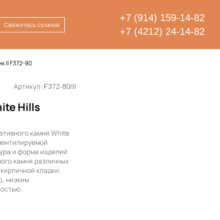
+7 (914) 159-14-82
Свяжитесь со мной
+7 (4212) 24-14-82
к ll F372-80
Артикул:
F372-80/II
te Hills
ативного камня White
 вентилируемой
ура и форма изделий
ного камня различных
 кирпичной кладки.
, низким
костью.