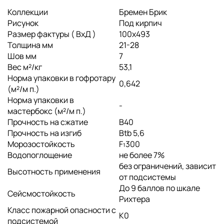
Коллекции
Бремен Брик
Рисунок
Под кирпич
Размер фактуры ( ВхД )
100x493
Толщина мм
21-28
Шов мм
7
Вес м²/кг
53,1
Норма упаковки в гофротару
0,642
(м²/м п.)
Норма упаковки в
-
мастербокс (м²/м п.)
Прочность на сжатие
B40
Прочность на изгиб
Btb 5,6
Морозостойкость
F₁300
Водопоглощение
не более 7%
без ограничений, зависит
Высотность применения
от подсистемы
До 9 баллов по шкале
Сейсмостойкость
Рихтера
Класс пожарной опасности с
K0
подсистемой