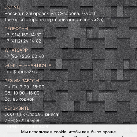
СКЛАД
Россия, г. Хабаровск, ул. Суворова, 77а ст.1
(въезд со стороны пер. производственный 2а)
ТЕЛЕФОНЫ
+7 (914) 159-14-82
+7 (4112) 24-14-82
WHATSAPP
+7 (924) 206-62-40
ЭЛЕКТРОННАЯ ПОЧТА
info@opora27.ru
РЕЖИМ РАБОТЫ
Пн-Пт: 9:00 - 18-00
Сб.: 10:00 - 15:00
Вс.: выходной
РЕКВИЗИТЫ:
ООО "ДВК Опора Бизнеса"
ИНН:
2721193458
ОГРН:
1122721006418
Мы используем cookie, чтобы вам было проще