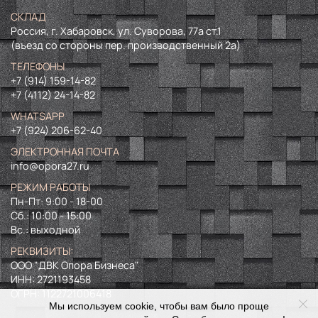
СКЛАД
Россия, г. Хабаровск, ул. Суворова, 77а ст.1
(въезд со стороны пер. производственный 2а)
ТЕЛЕФОНЫ
+7 (914) 159-14-82
+7 (4112) 24-14-82
WHATSAPP
+7 (924) 206-62-40
ЭЛЕКТРОННАЯ ПОЧТА
info@opora27.ru
РЕЖИМ РАБОТЫ
Пн-Пт: 9:00 - 18-00
Сб.: 10:00 - 15:00
Вс.: выходной
РЕКВИЗИТЫ:
ООО "ДВК Опора Бизнеса"
ИНН:
2721193458
ОГРН:
1122721006418
Мы используем cookie, чтобы вам было проще