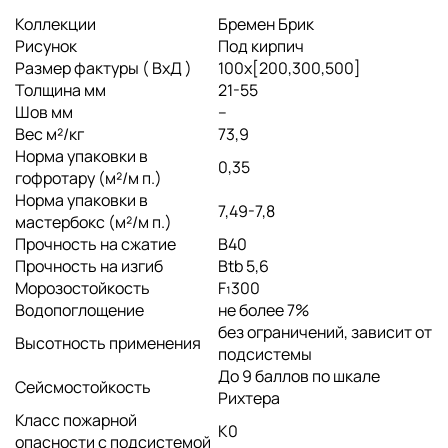
Коллекции
Бремен Брик
Рисунок
Под кирпич
Размер фактуры ( ВхД )
100х[200,300,500]
Толщина мм
21-55
Шов мм
--
Вес м²/кг
73,9
Норма упаковки в
0,35
гофротару (м²/м п.)
Норма упаковки в
7,49-7,8
мастербокс (м²/м п.)
Прочность на сжатие
B40
Прочность на изгиб
Btb 5,6
Морозостойкость
F₁300
Водопоглощение
не более 7%
без ограничений, зависит от
Высотность применения
подсистемы
До 9 баллов по шкале
Сейсмостойкость
Рихтера
Класс пожарной
K0
опасности с подсистемой