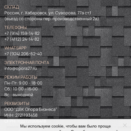
СКЛАД
Россия, г. Хабаровск, ул. Суворова, 77а ст.1
(въезд со стороны пер. производственный 2а)
ТЕЛЕФОНЫ
+7 (914) 159-14-82
+7 (4112) 24-14-82
WHATSAPP
+7 (924) 206-62-40
ЭЛЕКТРОННАЯ ПОЧТА
info@opora27.ru
РЕЖИМ РАБОТЫ
Пн-Пт: 9:00 - 18-00
Сб.: 10:00 - 15:00
Вс.: выходной
РЕКВИЗИТЫ:
ООО "ДВК Опора Бизнеса"
ИНН:
2721193458
ОГРН:
1122721006418
Мы используем cookie, чтобы вам было проще