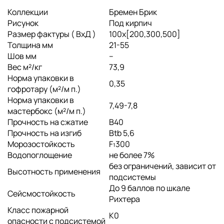
Коллекции
Бремен Брик
Рисунок
Под кирпич
Размер фактуры ( ВхД )
100х[200,300,500]
Толщина мм
21-55
Шов мм
--
Вес м²/кг
73,9
Норма упаковки в
0,35
гофротару (м²/м п.)
Норма упаковки в
7,49-7,8
мастербокс (м²/м п.)
Прочность на сжатие
B40
Прочность на изгиб
Btb 5,6
Морозостойкость
F₁300
Водопоглощение
не более 7%
без ограничений, зависит от
Высотность применения
подсистемы
До 9 баллов по шкале
Сейсмостойкость
Рихтера
Класс пожарной
K0
опасности с подсистемой