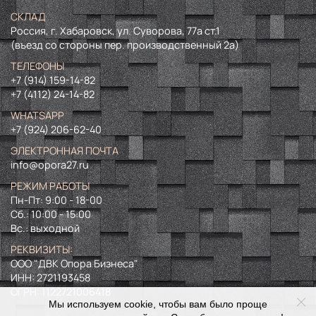
СКЛАД
Россия, г. Хабаровск, ул. Суворова, 77а ст.1
(въезд со стороны пер. производственный 2а)
ТЕЛЕФОНЫ
+7 (914) 159-14-82
+7 (4112) 24-14-82
WHATSAPP
+7 (924) 206-62-40
ЭЛЕКТРОННАЯ ПОЧТА
info@opora27.ru
РЕЖИМ РАБОТЫ
Пн-Пт: 9:00 - 18-00
Сб.: 10:00 - 15:00
Вс.: выходной
РЕКВИЗИТЫ:
ООО "ДВК Опора Бизнеса"
ИНН:
2721193458
ОГРН:
1122721006418
Мы используем cookie, чтобы вам было проще