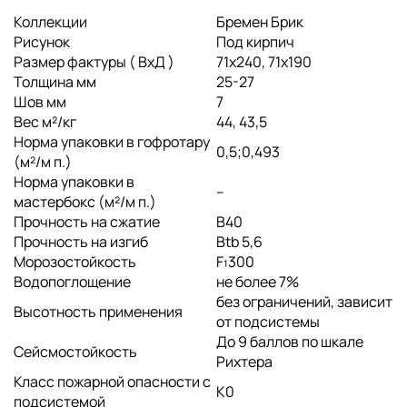
Коллекции
Бремен Брик
Рисунок
Под кирпич
Размер фактуры ( ВхД )
71x240, 71x190
Толщина мм
25-27
Шов мм
7
Вес м²/кг
44, 43,5
Норма упаковки в гофротару
0,5;0,493
(м²/м п.)
Норма упаковки в
--
мастербокс (м²/м п.)
Прочность на сжатие
B40
Прочность на изгиб
Btb 5,6
Морозостойкость
F₁300
Водопоглощение
не более 7%
без ограничений, зависит
Высотность применения
от подсистемы
До 9 баллов по шкале
Сейсмостойкость
Рихтера
Класс пожарной опасности с
K0
подсистемой