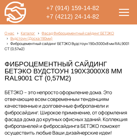
+7 (914) 159-14-82
+7 (4212) 24-14-82
О нас
Каталог
Фасад Фиброцементный сайдинг БЕТЭКО
Вудстоун (Доска 190мм)
Фиброцементный сайдинг БЕТЭКО Вудстоун 190х3000х8 мм RAL9001
СТ (0,57м2)
ФИБРОЦЕМЕНТНЫЙ САЙДИНГ
БЕТЭКО ВУДСТОУН 190Х3000Х8 ММ
RAL9001 СТ (0,57М2)
БЕТЭКО – это непросто оформление дома. Это
отвечающие всем современным тенденциям
качественные и долговечные фибропанели и
фибросайдинг. Широкое применение, от оформления
фасада дома до крупных офисных зданий. Коллекция
фибропанелей и фибросайдинга БЕТЭКО поможет
осуществить любые Ваши дизайнерские идеи!