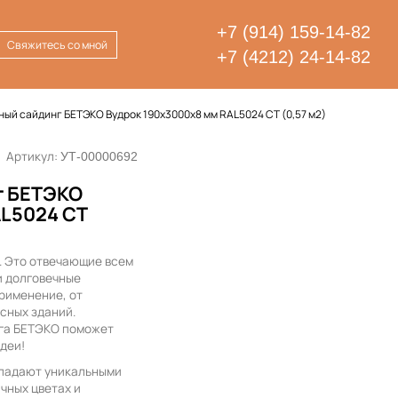
+7 (914) 159-14-82
Свяжитесь со мной
+7 (4212) 24-14-82
ый сайдинг БЕТЭКО Вудрок 190х3000х8 мм RAL5024 СТ (0,57 м2)
Артикул:
УТ-00000692
г БЕТЭКО
AL5024 СТ
. Это отвечающие всем
и долговечные
рименение, от
сных зданий.
га БЕТЭКО поможет
деи!
ладают уникальными
чных цветах и