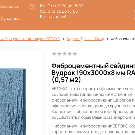
Пн.-Пт.: с 9:00 до 18:00
 Суворова,
Сб.: с 10:00 до 15:00
Вс.: выходной
. Суворова,
 Фиброцементный сайдинг БЕТЭКО
Вудрок (Доска 190мм)
Фиброцементн
Фиброцементный сайдин
Вудрок 190х3000х8 мм R
(0,57 м2)
БЕТЭКО – это непросто оформление дома
современным тенденциям качественные 
фибропанели и фибросайдинг. Широкое п
оформления фасада дома до крупных офи
Коллекция фибропанелей и фибросайдин
осуществить любые Ваши дизайнерские и
Фибропанели и фибросайдинг БЕТЭКО об
характеристиками, представлены в разли