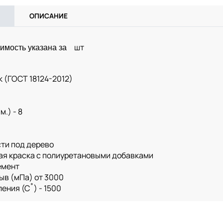
ОПИСАНИЕ
шт
имость указана за
к (ГОСТ 18124-2012)
.) - 8
ти под дерево
ая краска с полиуретановыми добавками
емент
ыв (мПа) от 3000
ения (С˚) - 1500