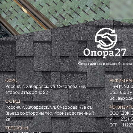
ОФИС
РЕЖИМ РА
Россия, г. Хабаровск, ул. Суворова 73е,
Пн-Пт: 9:00
второй этаж офис 22
Сб.: 10:00 -
Вс.: выход
СКЛАД
Россия, г. Хабаровск, ул. Суворова, 77а ст.1
РЕКВИЗИТ
(въезд со стороны пер. производственный
ООО "ДВК О
2а)
ИНН:
27211
ОГРН:
1122
ТЕЛЕФОНЫ