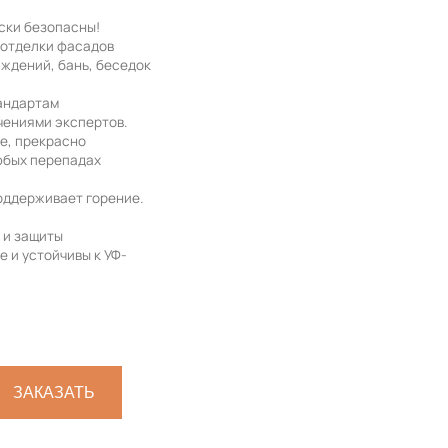
ски безопасны!
 отделки фасадов
аждений, бань, беседок
андартам
чениями экспертов.
е, прекрасно
юбых перепадах
оддерживает горение.
 и защиты
 и устойчивы к УФ-
ЗАКАЗАТЬ