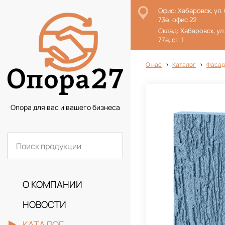
Офис: Хабаровск, ул.
73е, офис 22
Склад: Хабаровск, ул
77а, ст. 1
О нас
Каталог
Фасад
Опора для вас и вашего бизнеса
О КОМПАНИИ
НОВОСТИ
КАТАЛОГ