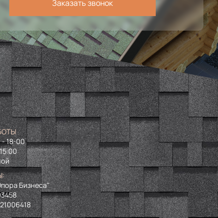
Заказать звонок
БОТЫ
 - 18-00
 15:00
ной
Ы:
пора Бизнеса"
93458
721006418