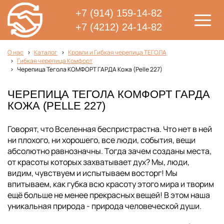
+7 (914) 159-14-82
+7 (4212) 24-14-82
О нас
Каталог
Кровли и Гибкая черепица ТЕГОЛА
Гибкая черепица Комфорт
Черепица Тегола КОМФОРТ ГАРДА Кожа (Pelle 227)
ЧЕРЕПИЦА ТЕГОЛА КОМФОРТ ГАРДА
КОЖА (PELLE 227)
Говорят, что Вселенная беспристрастна. Что нет в ней
ни плохого, ни хорошего, все люди, события, вещи
абсолютно равнозначны. Тогда зачем созданы места,
от красоты которых захватывает дух? Мы, люди,
видим, чувствуем и испытываем восторг! Мы
впитываем, как губка всю красоту этого мира и творим
ещё больше не менее прекрасных вещей! В этом наша
уникальная природа - природа человеческой души.