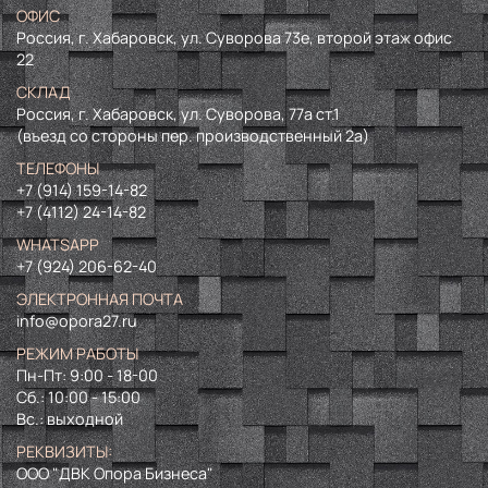
ОФИС
Россия, г. Хабаровск, ул. Суворова 73е, второй этаж офис
22
СКЛАД
Россия, г. Хабаровск, ул. Суворова, 77а ст.1
(въезд со стороны пер. производственный 2а)
ТЕЛЕФОНЫ
+7 (914) 159-14-82
+7 (4112) 24-14-82
WHATSAPP
+7 (924) 206-62-40
ЭЛЕКТРОННАЯ ПОЧТА
info@opora27.ru
РЕЖИМ РАБОТЫ
Пн-Пт: 9:00 - 18-00
Сб.: 10:00 - 15:00
Вс.: выходной
РЕКВИЗИТЫ:
ООО "ДВК Опора Бизнеса"