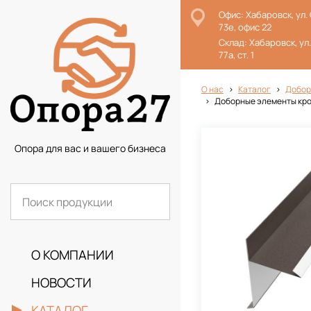
Офис: Хабаровск, ул.
73е, офис 22
Склад: Хабаровск, ул
77а, ст. 1
О нас
Каталог
Добор
Доборные элементы кровл
Опора для вас и вашего бизнеса
О КОМПАНИИ
НОВОСТИ
КАТАЛОГ