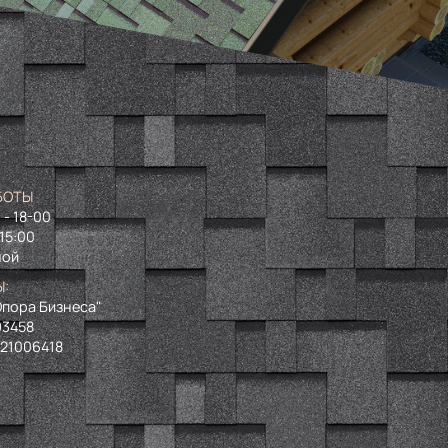
БОТЫ
 - 18-00
 15:00
ной
Ы:
пора Бизнеса"
93458
721006418