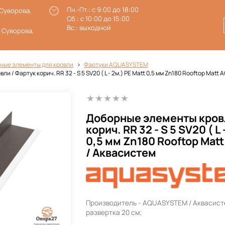
Пн.-Пт.: с 9:00 до 18:00
 Суворова,
Сб.: с 10:00 до 15:00
Вс.: выходной
. Суворова,
ные элементы для кровли
Фартуки AQUASYSTEM
и / Фартук корич. RR 32 - S 5 SV20 ( L - 2м.) PE Matt 0,5 мм Zn180 Rooftop Ma
Доборные элементы кровл
корич. RR 32 - S 5 SV20 ( L 
0,5 мм Zn180 Rooftop Ma
/ Аквасистем
Производитель - AQUASYSTEM / Аквасист
развертка 20 см;