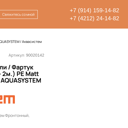
+7 (914) 159-14-82
Свяжитесь со мной
+7 (4212) 24-14-82
tt AQUASYSTEM / Аквасистем
Артикул:
90020142
и / Фартук
- 2м.) PE Matt
tt AQUASYSTEM
ем Фронтонный,