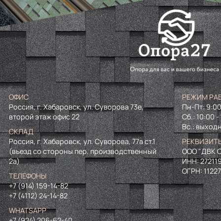
ОФИС
РЕЖИМ РА
Россия, г. Хабаровск, ул. Суворова 73е,
Пн-Пт: 9:00
второй этаж офис 22
Сб.: 10:00 -
Вс.: выход
СКЛАД
Россия, г. Хабаровск, ул. Суворова, 77а ст.1
РЕКВИЗИТ
(въезд со стороны пер. производственный
ООО "ДВК О
2а)
ИНН:
27211
ОГРН:
1122
ТЕЛЕФОНЫ
+7 (914) 159-14-82
+7 (4112) 24-14-82
WHATSAPP
+7 (924) 206-62-40