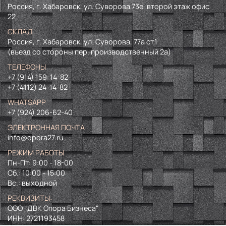
Россия, г. Хабаровск, ул. Суворова 73е, второй этаж офис
22
СКЛАД
Россия, г. Хабаровск, ул. Суворова, 77а ст.1
(въезд со стороны пер. производственный 2а)
ТЕЛЕФОНЫ
+7 (914) 159-14-82
+7 (4112) 24-14-82
WHATSAPP
+7 (924) 206-62-40
ЭЛЕКТРОННАЯ ПОЧТА
info@opora27.ru
РЕЖИМ РАБОТЫ
Пн-Пт: 9:00 - 18-00
Сб.: 10:00 - 15:00
Вс.: выходной
РЕКВИЗИТЫ:
ООО "ДВК Опора Бизнеса"
ИНН:
2721193458