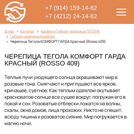
+7 (914) 159-14-82
+7 (4212) 24-14-82
О нас
Каталог
Кровли и Гибкая черепица ТЕГОЛА
Гибкая черепица Комфорт
Черепица Тегола КОМФОРТ ГАРДА Красный (Rosso 409)
ЧЕРЕПИЦА ТЕГОЛА КОМФОРТ ГАРДА
КРАСНЫЙ (ROSSO 409)
Теплые лучи уходящего солнца окрашивают мир в
розовые тона. Смягчают и приглушают все яркое,
кричащее, суетное. Как теплым одеялом окутывает
красноватое солнце все сущее вокруг, погружая его в
покой и сон. Розоватые отблески ложатся на волны,
скалы, окна домов, лица прохожих. Никто не спешит,
всюду тишина и розоватое сияние. Мир погружается в
магию ночи.