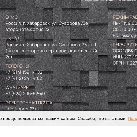
ОФИС
РЕЖИМ РА
Россия, г. Хабаровск, ул. Суворова 73е,
Пн-Пт: 9:00
второй этаж офис 22
Сб.: 10:00 -
Вс.: выход
СКЛАД
Россия, г. Хабаровск, ул. Суворова, 77а ст.1
РЕКВИЗИТ
(въезд со стороны пер. производственный
ООО "ДВК О
2а)
ИНН:
27211
ОГРН:
1122
ТЕЛЕФОНЫ
+7 (914) 159-14-82
+7 (4112) 24-14-82
WHATSAPP
+7 (924) 206-62-40
ЭЛЕКТРОННАЯ ПОЧТА
info@opora27.ru
о проще пользоваться нашим сайтом. Спасибо, что вы с нами!
Пол