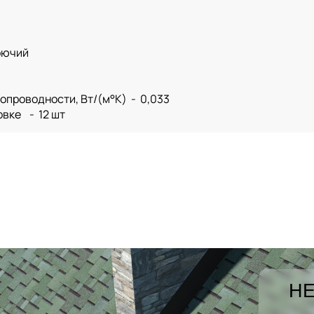
рючий
проводности, Вт/(м°К) - 0,033
овке - 12 шт
НЕ