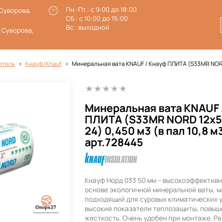
Пн.-Пт.: с 9:00 до 18:00
 Суворова,
Сб.: с 10:00 до 15:00
Вс.: выходной
. Суворова,
итель
Кнауф/Knauf
Минеральная вата KNAUF / Кнауф ПЛИТА (S33MR NORD 1
Минеральная вата KNAUF 
ПЛИТА (S33MR NORD 12x
24) 0,450 м3 (в пал 10,8 м
арт.728445
Кнауф Норд 033 50 мм – высокоэффективн
основе экологичной минеральной ваты, 
подходящий для суровых климатических 
высокие показатели теплозащиты, повыш
жесткость. Очень удобен при монтаже. Р