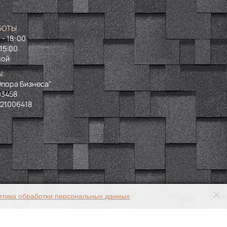
БОТЫ
 - 18-00
 15:00
ной
Ы:
пора Бизнеса"
93458
721006418
итика обработки персональных данных