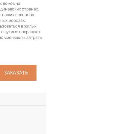
х домов на
динавских странах.
в наших северных
зных морозах.
ьзоваться в жилых
и ощутимо сокращает
но уменьшить затраты
ЗАКАЗАТЬ