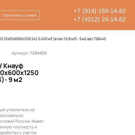
+7 (914) 159-14-82
Свяжитесь со мной
+7 (4212) 24-14-82
2x50x600x1250 24) 0,450 м3 (в пал 10,8 м3)- 9 м2 арт.728445
Артикул:
7284450
/ Кнауф
50x600x1250
3)- 9 м2
ый утеплитель на
максимально
условий России. Имеет
енную плотность и
азработан с учетом