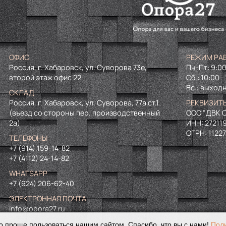
ОФИС
РЕЖИМ РА
Россия, г. Хабаровск, ул. Суворова 73е,
Пн-Пт: 9:00
второй этаж офис 22
Сб.: 10:00 -
Вс.: выход
СКЛАД
Россия, г. Хабаровск, ул. Суворова, 77а ст.1
РЕКВИЗИТ
(въезд со стороны пер. производственный
ООО "ДВК О
2а)
ИНН:
27211
ОГРН:
1122
ТЕЛЕФОНЫ
+7 (914) 159-14-82
+7 (4112) 24-14-82
WHATSAPP
+7 (924) 206-62-40
ЭЛЕКТРОННАЯ ПОЧТА
info@opora27.ru
о проще пользоваться нашим сайтом. Спасибо, что вы с нами!
Пол