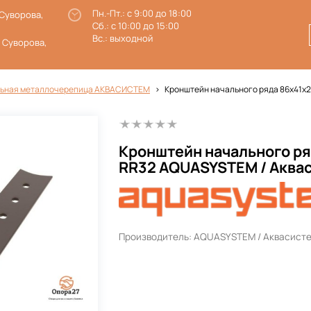
Пн.-Пт.: с 9:00 до 18:00
 Суворова,
Сб.: с 10:00 до 15:00
Вс.: выходной
. Суворова,
ьная металлочерепица АКВАСИСТЕМ
Кронштейн начального ряда 86х41х
Кронштейн начального р
RR32 AQUASYSTEM / Аква
Производитель: AQUASYSTEM / Аквасисте