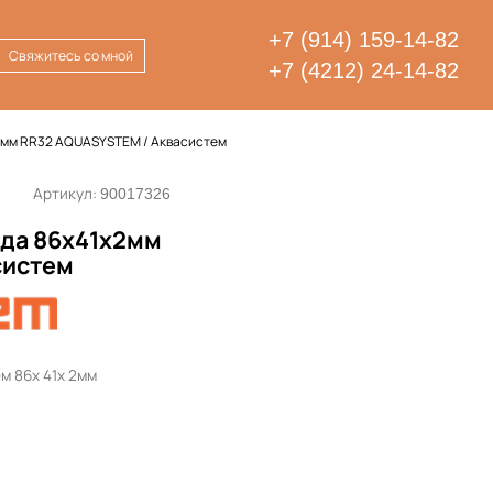
+7 (914) 159-14-82
Свяжитесь со мной
+7 (4212) 24-14-82
2мм RR32 AQUASYSTEM / Аквасистем
Артикул:
90017326
яда 86х41х2мм
систем
м 86х 41х 2мм