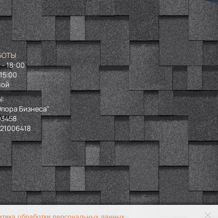
БОТЫ
 - 18-00
 15:00
ной
Ы:
пора Бизнеса"
93458
721006418
итика обработки персональных данных