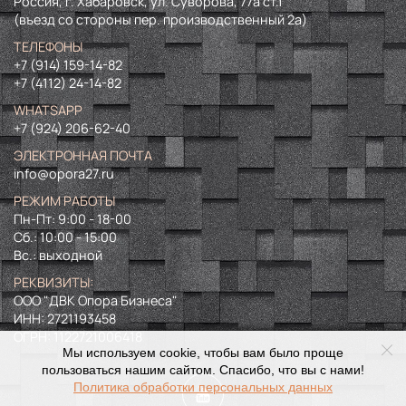
Россия, г. Хабаровск, ул. Суворова, 77а ст.1
(въезд со стороны пер. производственный 2а)
ТЕЛЕФОНЫ
+7 (914) 159-14-82
+7 (4112) 24-14-82
WHATSAPP
+7 (924) 206-62-40
ЭЛЕКТРОННАЯ ПОЧТА
info@opora27.ru
РЕЖИМ РАБОТЫ
Пн-Пт: 9:00 - 18-00
Сб.: 10:00 - 15:00
Вс.: выходной
РЕКВИЗИТЫ:
ООО "ДВК Опора Бизнеса"
ИНН:
2721193458
ОГРН:
1122721006418
Мы используем cookie, чтобы вам было проще
пользоваться нашим сайтом. Спасибо, что вы с нами!
Политика обработки персональных данных