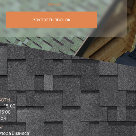
данных
Заказать звонок
БОТЫ
 - 18-00
 15:00
ной
Ы:
пора Бизнеса"