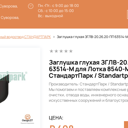
Пн.-Пт.: с 9:00 до 18:00
 Суворова,
Сб.: с 10:00 до 15:00
Вс.: выходной
. Суворова,
ный водоотвод СТАНДАРТПАРК
Заглушка глухая ЗГЛВ-20.26.20-ПП 63514-М
Заглушка глухая ЗГЛВ-20
63514-М для Лотка 8540-
СтандартПарк / Standartp
Производитель: СтандартПарк / Standart
Мы помогаем и поставляем комплексные 
очистки, отвода воды, инженерного осна
искусственных сооружений и благоустро
ЦЕНА: