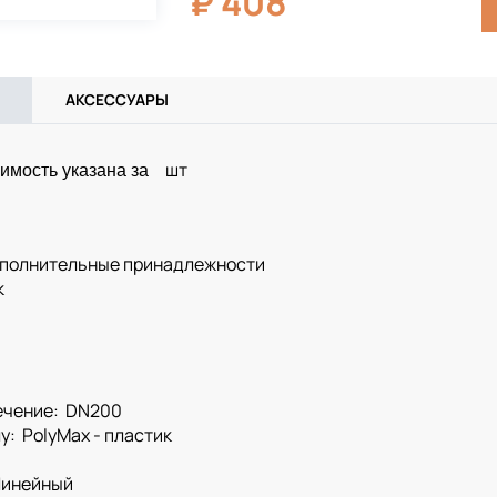
₽
408
АКСЕССУАРЫ
шт
имость указана за
ополнительные принадлежности
к
ечение: DN200
у: PolyMax - пластик
Линейный