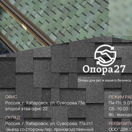
ОФИС
РЕЖИМ РА
Россия, г. Хабаровск, ул. Суворова 73е,
Пн-Пт: 9:00
второй этаж офис 22
Сб.: 10:00 -
Вс.: выход
СКЛАД
Россия, г. Хабаровск, ул. Суворова, 77а ст.1
РЕКВИЗИТ
(въезд со стороны пер. производственный
ООО "ДВК О