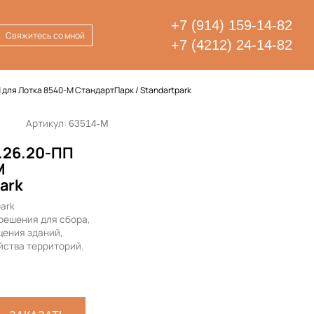
+7 (914) 159-14-82
Свяжитесь со мной
+7 (4212) 24-14-82
 для Лотка 8540-М СтандартПарк / Standartpark
Артикул:
63514-М
.26.20-ПП
М
ark
park
решения для сбора,
щения зданий,
йства территорий.