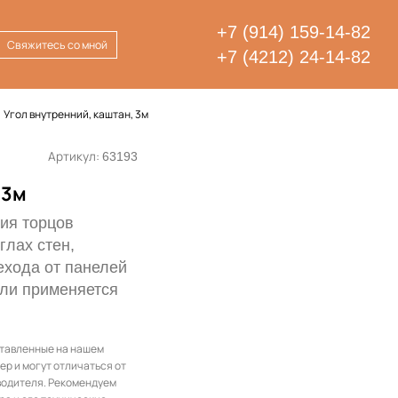
+7 (914) 159-14-82
Свяжитесь со мной
+7 (4212) 24-14-82
Угол внутренний, каштан, 3м
Артикул:
63193
 3м
ния торцов
глах стен,
ехода от панелей
сли применяется
ставленные на нашем
ер и могут отличаться от
водителя. Рекомендуем