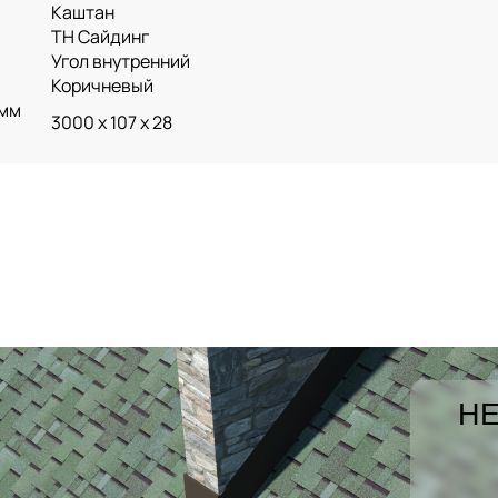
Каштан
ТН Сайдинг
Угол внутренний
Коричневый
 мм
3000 х 107 х 28
НЕ