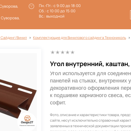
Пн.-Пт.: с 9:00 до 18:00
 Суворова,
Сб.: с 10:00 до 15:00
Вс.: выходной
. Суворова,
 Сайдинг/Винил
Комплектующие для Винилового сайдинга Технониколь
Угол внутренний, каштан,
Угол используется для соедине
панелей на стыках, внутренних у
декоративного оформления пер
к подшивке карнизного свеса, е
софит.
Фото, описание и характеристики товара, пред
сайте, несут исключительно справочный характ
заявленных в технической документации произ