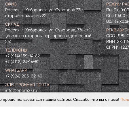
ОФИС
РЕЖИМ РА
Россия, г. Хабаровск, ул. Суворова 73е,
Пн-Пт: 9:00
второй этаж офис 22
Сб.: 10:00 -
Вс.: выход
СКЛАД
Россия, г. Хабаровск, ул. Суворова, 77а ст.1
РЕКВИЗИТ
(въезд со стороны пер. производственный
ООО "ДВК О
2а)
ИНН:
27211
ОГРН:
1122
ТЕЛЕФОНЫ
+7 (914) 159-14-82
+7 (4112) 24-14-82
WHATSAPP
+7 (924) 206-62-40
ЭЛЕКТРОННАЯ ПОЧТА
info@opora27.ru
о проще пользоваться нашим сайтом. Спасибо, что вы с нами!
Пол
©
2024. Все права защищены