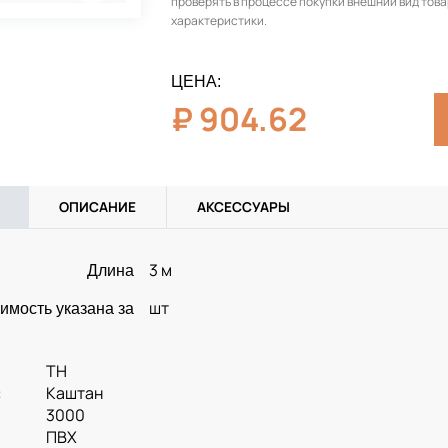
проверять в процессе покупки внешний вид това
характеристики.
ЦЕНА:
₽
904.62
ОПИСАНИЕ
АКСЕССУАРЫ
3 м
Длина
шт
имость указана за
ТН
:
Каштан
3000
ПВХ