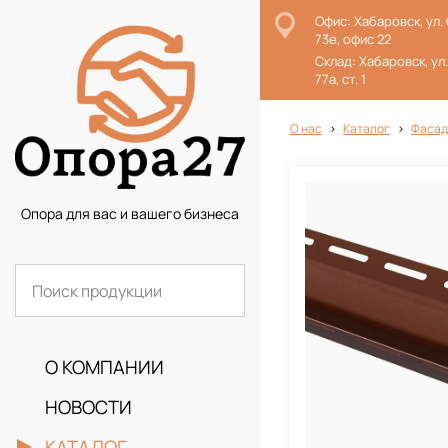
Офис: Хабаровск, ул.
73е, офис 22
Склад: Хабаровск, ул
77а, ст. 1
О нас
Каталог
Фасад
Опора для вас и вашего бизнеса
О КОМПАНИИ
НОВОСТИ
КАТАЛОГ