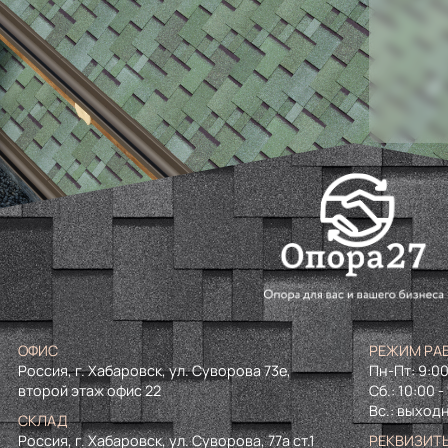
ОФИС
РЕЖИМ РА
Россия, г. Хабаровск, ул. Суворова 73е,
Пн-Пт: 9:00
второй этаж офис 22
Сб.: 10:00 -
Вс.: выход
СКЛАД
Россия, г. Хабаровск, ул. Суворова, 77а ст.1
РЕКВИЗИТ