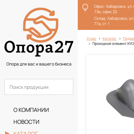
Офис: Хабаровск, ул.
73е, офис 22
Склад: Хабаровск, ул
77а, ст. 1
О нас
Каталог
Подкр
Проходной элемент ХУОПА
Опора для вас и вашего бизнеса
О КОМПАНИИ
НОВОСТИ
КАТАЛОГ