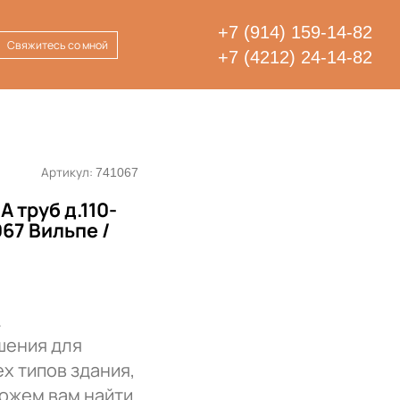
+7 (914) 159-14-82
Свяжитесь со мной
+7 (4212) 24-14-82
Артикул:
741067
 труб д.110-
067 Вильпе /
.
шения для
х типов здания,
можем вам найти