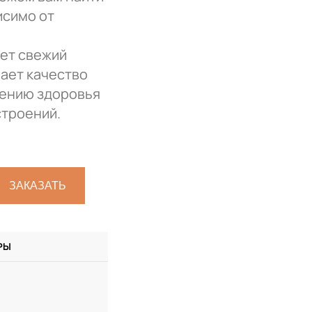
исимо от
ает свежий
ает качество
нению здоровья
строений.
ЗАКАЗАТЬ
РЫ