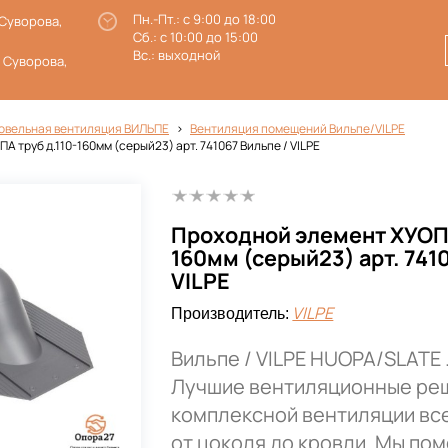
Пн.-Пт.: с 9:00 до 18:00
 Суворова,
Сб.: с 10:00 до 15:00
Вс.: выходной
. Суворова,
овельная вентиляция ВИЛЬПЕ
Вентиляция помещений Вильпе/VILPE
 труб д.110-160мм (серый23) арт. 741067 Вильпе / VILPE
Проходной элемент ХУОПА
160мм (серый23) арт. 741
VILPE
VILPE
Производитель:
Вильпе / VILPE HUOPA/SLATE 
Лучшие вентиляционные ре
комплексной вентиляции все
от цоколя до кровли. Мы по