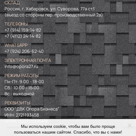
СКЛАД
Россия, г. Хабаровск, ул. Суворова, 77а ст.1
(въезд со стороны пер. производственный 2а)
ТЕЛЕФОНЫ
+7 (914) 159-14-82
+7 (4112) 24-14-82
WHATSAPP
+7 (924) 206-62-40
ЭЛЕКТРОННАЯ ПОЧТА
info@opora27.ru
РЕЖИМ РАБОТЫ
Пн-Пт: 9:00 - 18-00
Сб.: 10:00 - 15:00
Вс.: выходной
РЕКВИЗИТЫ:
ООО "ДВК Опора Бизнеса"
ИНН:
2721193458
ОГРН:
1122721006418
Мы используем cookie, чтобы вам было проще
пользоваться нашим сайтом. Спасибо, что вы с нами!