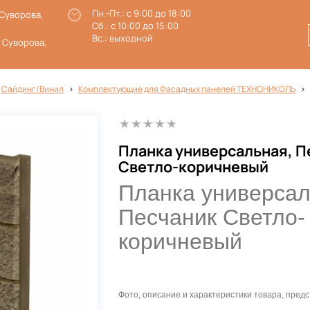
Пн.-Пт.: с 9:00 до 18:00
 Суворова,
Сб.: с 10:00 до 15:00
Вс.: выходной
. Суворова,
 Сайдинг/Винил
Комплектующие для Фасадных панелей ТЕХНОНИКОЛЬ
Планка универсальная, П
Светло-коричневый
Планка универса
Песчаник Светло-
коричневый
Фото, описание и характеристики товара, пре