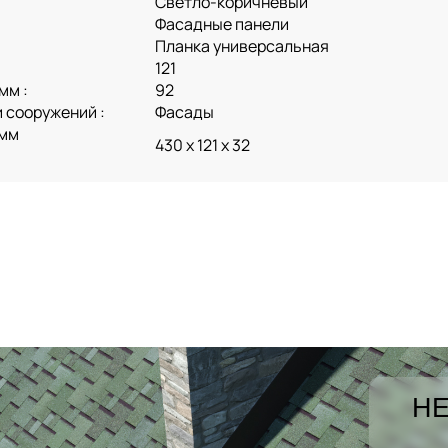
Светло-коричневый
Фасадные панели
Планка универсальная
121
мм :
92
 сооружений :
Фасады
 мм
430 х 121 х 32
НЕ