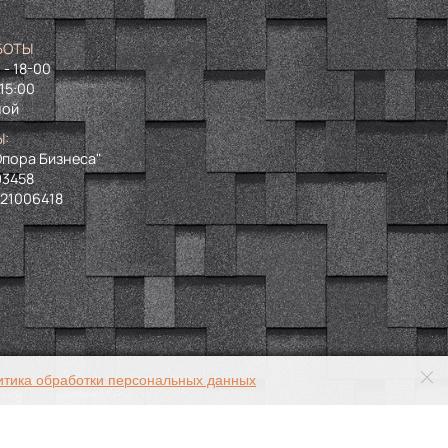
БОТЫ
 - 18-00
 15:00
ной
Ы:
пора Бизнеса"
93458
721006418
итика обработки персональных данных