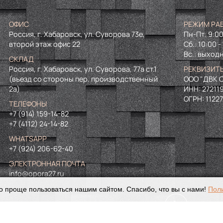
ОФИС
РЕЖИМ РА
Россия, г. Хабаровск, ул. Суворова 73е,
Пн-Пт: 9:00
второй этаж офис 22
Сб.: 10:00 -
Вс.: выход
СКЛАД
Россия, г. Хабаровск, ул. Суворова, 77а ст.1
РЕКВИЗИТ
(въезд со стороны пер. производственный
ООО "ДВК О
2а)
ИНН:
27211
ОГРН:
1122
ТЕЛЕФОНЫ
+7 (914) 159-14-82
+7 (4112) 24-14-82
WHATSAPP
+7 (924) 206-62-40
ЭЛЕКТРОННАЯ ПОЧТА
info@opora27.ru
о проще пользоваться нашим сайтом. Спасибо, что вы с нами!
Пол