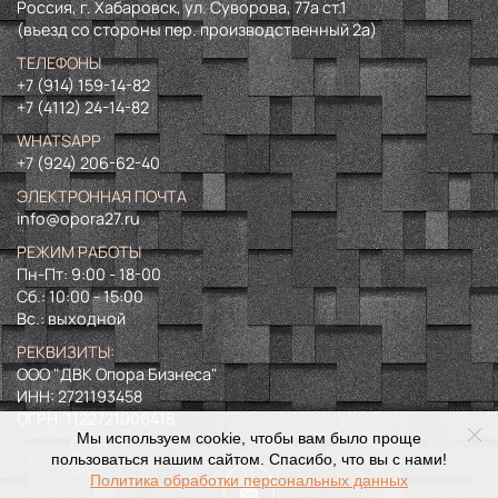
Россия, г. Хабаровск, ул. Суворова, 77а ст.1
(въезд со стороны пер. производственный 2а)
ТЕЛЕФОНЫ
+7 (914) 159-14-82
+7 (4112) 24-14-82
WHATSAPP
+7 (924) 206-62-40
ЭЛЕКТРОННАЯ ПОЧТА
info@opora27.ru
РЕЖИМ РАБОТЫ
Пн-Пт: 9:00 - 18-00
Сб.: 10:00 - 15:00
Вс.: выходной
РЕКВИЗИТЫ:
ООО "ДВК Опора Бизнеса"
ИНН:
2721193458
ОГРН:
1122721006418
Мы используем cookie, чтобы вам было проще
пользоваться нашим сайтом. Спасибо, что вы с нами!
Политика обработки персональных данных