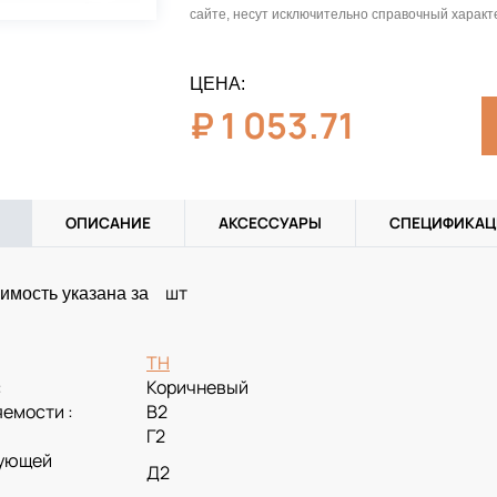
сайте, несут исключительно справочный характ
ЦЕНА:
₽
1 053.71
ОПИСАНИЕ
АКСЕССУАРЫ
СПЕЦИФИКАЦ
шт
имость указана за
ТН
:
Коричневый
емости :
В2
:
Г2
зующей
Д2