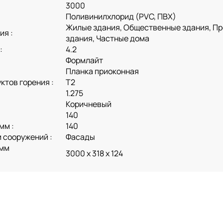
3000
Поливинилхлорид (PVC, ПВХ)
Жилые здания, Общественные здания, 
ия :
здания, Частные дома
:
4.2
Формлайт
Планка приоконная
ктов горения :
Т2
1.275
Коричневый
140
мм :
140
 сооружений :
Фасады
 мм
3000 х 318 х 124