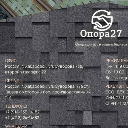
ОФИС
РЕЖИМ РА
Россия, г. Хабаровск, ул. Суворова 73е,
Пн-Пт: 9:00
второй этаж офис 22
Сб.: 10:00 -
Вс.: выход
СКЛАД
Россия, г. Хабаровск, ул. Суворова, 77а ст.1
РЕКВИЗИТ
(въезд со стороны пер. производственный
ООО "ДВК О
2а)
ИНН:
27211
ОГРН:
1122
ТЕЛЕФОНЫ
+7 (914) 159-14-82
+7 (4112) 24-14-82
WHATSAPP