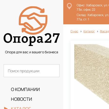
Офис: Хабаровск, ул.
73е, офис 22
Склад: Хабаровск, ул
77а, ст. 1
О нас
Каталог
Фасад
Опора для вас и вашего бизнеса
О КОМПАНИИ
НОВОСТИ
КАТАЛОГ