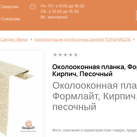
Пн.-Пт.: с 9:00 до 18:00
 Суворова,
Сб.: с 10:00 до 15:00
Вс.: выходной
. Суворова,
 Сайдинг/Винил
Комплектующие для Фасадных панелей ТЕХНОНИКОЛЬ
Околооконная планка, Фо
Кирпич, Песочный
Околооконная пла
Формлайт, Кирпич
песочный
Фото, описание и характеристики товара, пре