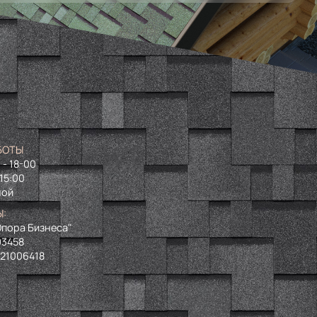
БОТЫ
 - 18-00
 15:00
ной
Ы:
пора Бизнеса"
93458
721006418