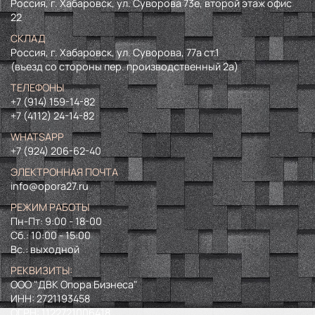
Россия, г. Хабаровск, ул. Суворова 73е, второй этаж офис
22
СКЛАД
Россия, г. Хабаровск, ул. Суворова, 77а ст.1
(въезд со стороны пер. производственный 2а)
ТЕЛЕФОНЫ
+7 (914) 159-14-82
+7 (4112) 24-14-82
WHATSAPP
+7 (924) 206-62-40
ЭЛЕКТРОННАЯ ПОЧТА
info@opora27.ru
РЕЖИМ РАБОТЫ
Пн-Пт: 9:00 - 18-00
Сб.: 10:00 - 15:00
Вс.: выходной
РЕКВИЗИТЫ:
ООО "ДВК Опора Бизнеса"
ИНН:
2721193458
ОГРН:
1122721006418