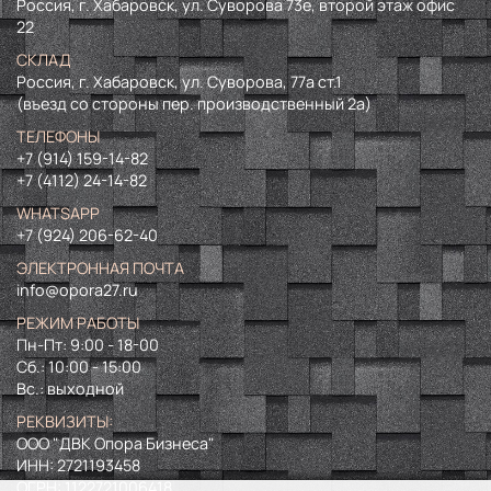
Россия, г. Хабаровск, ул. Суворова 73е, второй этаж офис
22
СКЛАД
Россия, г. Хабаровск, ул. Суворова, 77а ст.1
(въезд со стороны пер. производственный 2а)
ТЕЛЕФОНЫ
+7 (914) 159-14-82
+7 (4112) 24-14-82
WHATSAPP
+7 (924) 206-62-40
ЭЛЕКТРОННАЯ ПОЧТА
info@opora27.ru
РЕЖИМ РАБОТЫ
Пн-Пт: 9:00 - 18-00
Сб.: 10:00 - 15:00
Вс.: выходной
РЕКВИЗИТЫ:
ООО "ДВК Опора Бизнеса"
ИНН:
2721193458
ОГРН:
1122721006418