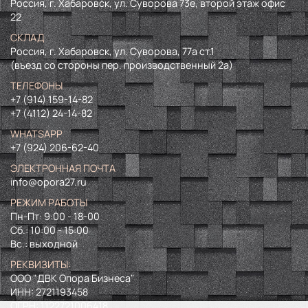
Россия, г. Хабаровск, ул. Суворова 73е, второй этаж офис
22
СКЛАД
Россия, г. Хабаровск, ул. Суворова, 77а ст.1
(въезд со стороны пер. производственный 2а)
ТЕЛЕФОНЫ
+7 (914) 159-14-82
+7 (4112) 24-14-82
WHATSAPP
+7 (924) 206-62-40
ЭЛЕКТРОННАЯ ПОЧТА
info@opora27.ru
РЕЖИМ РАБОТЫ
Пн-Пт: 9:00 - 18-00
Сб.: 10:00 - 15:00
Вс.: выходной
РЕКВИЗИТЫ:
ООО "ДВК Опора Бизнеса"
ИНН:
2721193458
ОГРН:
1122721006418