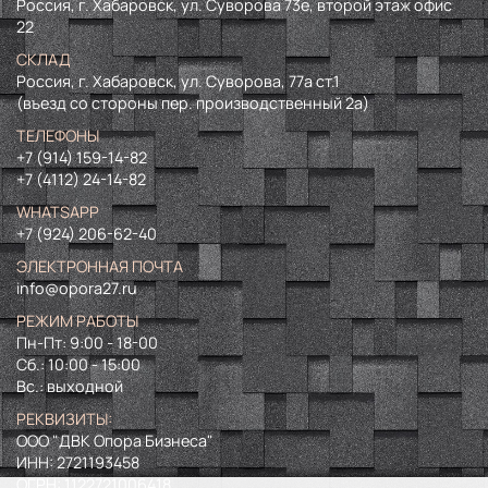
Россия, г. Хабаровск, ул. Суворова 73е, второй этаж офис
22
СКЛАД
Россия, г. Хабаровск, ул. Суворова, 77а ст.1
(въезд со стороны пер. производственный 2а)
ТЕЛЕФОНЫ
+7 (914) 159-14-82
+7 (4112) 24-14-82
WHATSAPP
+7 (924) 206-62-40
ЭЛЕКТРОННАЯ ПОЧТА
info@opora27.ru
РЕЖИМ РАБОТЫ
Пн-Пт: 9:00 - 18-00
Сб.: 10:00 - 15:00
Вс.: выходной
РЕКВИЗИТЫ:
ООО "ДВК Опора Бизнеса"
ИНН:
2721193458
ОГРН:
1122721006418