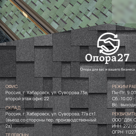
ОФИС
РЕЖИМ РА
Россия, г. Хабаровск, ул. Суворова 73е,
Пн-Пт: 9:00
второй этаж офис 22
Сб.: 10:00 -
Вс.: выход
СКЛАД
Россия, г. Хабаровск, ул. Суворова, 77а ст.1
РЕКВИЗИТ
(въезд со стороны пер. производственный
ООО "ДВК О
2а)
ИНН:
27211
ОГРН:
1122
ТЕЛЕФОНЫ