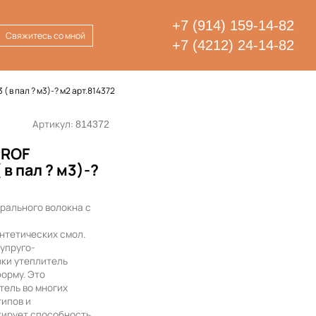
+7 (914) 159-14-82
Свяжитесь со мной
+7 (4212) 24-14-82
 в пал ? м3)-? м2 арт.814372
Артикул:
814372
PROF
 в пал ? м3)-?
рального волокна с
о
нтетических смол.
упруго-
зки утеплитель
орму. Это
тель во многих
типов и
нтирует способность