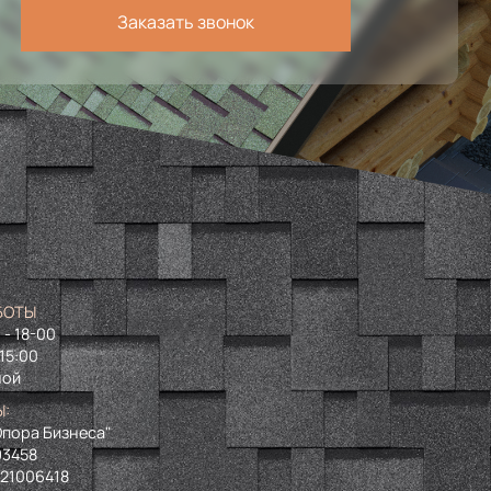
Заказать звонок
БОТЫ
 - 18-00
 15:00
ной
Ы:
пора Бизнеса"
93458
721006418