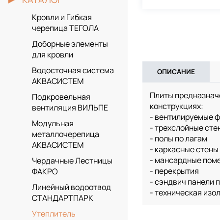
Кровли и Гибкая
черепица ТЕГОЛА
Доборные элементы
для кровли
Водосточная система
ОПИСАНИЕ
АКВАСИСТЕМ
Плиты предназначе
Подкровельная
конструкциях:
вентиляция ВИЛЬПЕ
- вентилируемые 
Модульная
- трехслойные сте
металлочерепица
- полы по лагам
АКВАСИСТЕМ
- каркасные стены
- мансардные пом
Чердачные Лестницы
- перекрытия
ФАКРО
- сэндвич панели 
Линейный водоотвод
- техническая изо
СТАНДАРТПАРК
Утеплитель