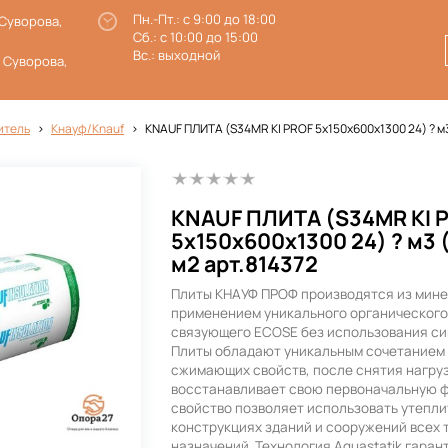
Пн.-Пт.: с 9:00 до 18:00
 Суворова,
Сб.: с 10:00 до 15:00
Вс.: выходной
. Суворова,
итель
Кнауф/Knauf
KNAUF ПЛИТА (S34MR KI PROF 5x150x600x1300 24) ? м3 (
KNAUF ПЛИТА (S34MR KI 
5x150x600x1300 24) ? м3 (
м2 арт.814372
Плиты КНАУФ ПРОФ производятся из мине
применением уникального органическог
связующего ECOSE без использования си
Плиты обладают уникальным сочетанием 
сжимающих свойств, после снятия нагру
восстанавливает свою первоначальную ф
свойство позволяет использовать утепли
конструкциях зданий и сооружений всех 
назначений. Технология Aquastatik гара