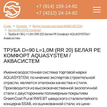
+7 (914) 159-14-82
+7 (4212) 24-14-82
О нас
Каталог
Водосточная система АКВАСИСТЕМ
Белая RR 20 PE Комфорт
Труба d=90 L=1,0m (RR 20) Белая PE Комфорт AQUASYSTEM /
Аквасистем
ТРУБА D=90 L=1,0M (RR 20) БЕЛАЯ PE
КОМФОРТ AQUASYSTEM /
АКВАСИСТЕМ
Именно водосточная система торговой марки
AQUASYSTEM, по мнению экспертов строительной
отрасли, является эталоном качества и стиля.
Производится из высококачественной экологичной
стали с двусторонним полимерным покрытием
GreenCoat Pural RWS BT шведского сталелитейного
концерна SSAB, из оцинкованной стали, из цинк-