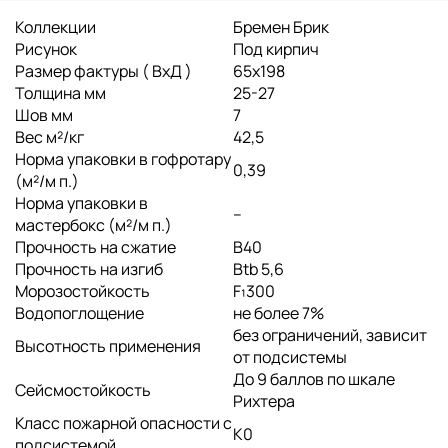
Коллекции
Бремен Брик
Рисунок
Под кирпич
Размер фактуры ( ВхД )
65х198
Толщина мм
25-27
Шов мм
7
Вес м²/кг
42,5
Норма упаковки в гофротару
0,39
(м²/м п.)
Норма упаковки в
--
мастербокс (м²/м п.)
Прочность на сжатие
B40
Прочность на изгиб
Btb 5,6
Морозостойкость
F₁300
Водопоглощение
не более 7%
без ограничений, зависит
Высотность применения
от подсистемы
До 9 баллов по шкале
Сейсмостойкость
Рихтера
Класс пожарной опасности с
K0
подсистемой