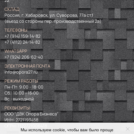
22
СКЛАД
Россия, г. Хабаровск, ул. Суворова, 77а ст.1
(въезд со стороны пер. производственный 2а)
ТЕЛЕФОНЫ
+7 (914) 159-14-82
+7 (4112) 24-14-82
WHATSAPP
+7 (924) 206-62-40
ЭЛЕКТРОННАЯ ПОЧТА
info@opora27.ru
РЕЖИМ РАБОТЫ
Пн-Пт: 9:00 - 18-00
Сб.: 10:00 - 15:00
Вс.: выходной
РЕКВИЗИТЫ:
ООО "ДВК Опора Бизнеса"
ИНН:
2721193458
ОГРН:
1122721006418
Мы используем cookie, чтобы вам было проще