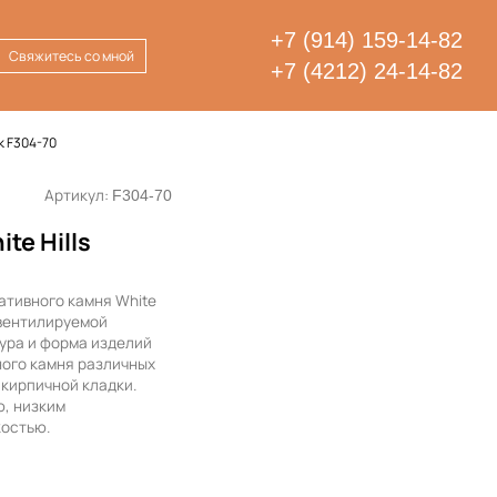
+7 (914) 159-14-82
Свяжитесь со мной
+7 (4212) 24-14-82
к F304-70
Артикул:
F304-70
te Hills
ативного камня White
 вентилируемой
ура и форма изделий
ного камня различных
 кирпичной кладки.
, низким
костью.