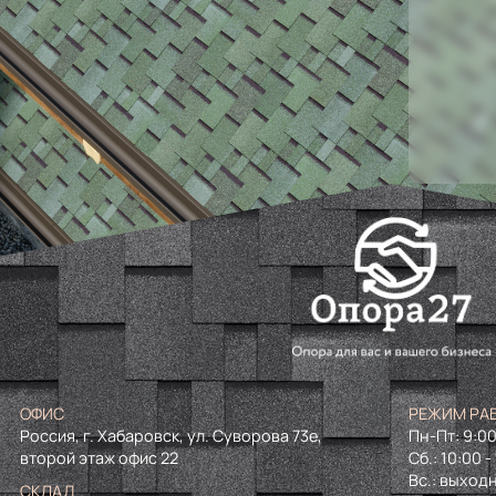
ОФИС
РЕЖИМ РА
Россия, г. Хабаровск, ул. Суворова 73е,
Пн-Пт: 9:00
второй этаж офис 22
Сб.: 10:00 -
Вс.: выход
СКЛАД