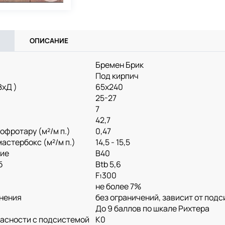
ОПИСАНИЕ
Бремен Брик
Под кирпич
ВхД )
65х240
25-27
7
42,7
офротару (м²/м п.)
0,47
астербокс (м²/м п.)
14,5 - 15,5
тие
B40
б
Btb 5,6
F₁300
не более 7%
нения
без ограничений, зависит от под
До 9 баллов по шкале Рихтера
пасности с подсистемой
K0