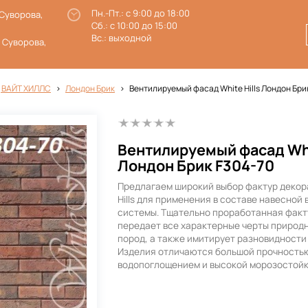
Пн.-Пт.: с 9:00 до 18:00
 Суворова,
Сб.: с 10:00 до 15:00
Вс.: выходной
. Суворова,
 ВАЙТ ХИЛЛС
Лондон Брик
Вентилируемый фасад White Hills Лондон Бри
Вентилируемый фасад Whi
Лондон Брик F304-70
Предлагаем широкий выбор фактур декор
Hills для применения в составе навесной
системы. Тщательно проработанная факт
передает все характерные черты природ
пород, а также имитирует разновидности
Изделия отличаются большой прочностью
водопоглощением и высокой морозостой