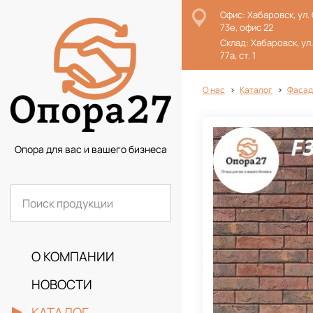
Офис: Хабаровск, ул.
73е, офис 22
Склад: Хабаровск, ул
77а, ст. 1
О нас
Каталог
Фасад
Опора для вас и вашего бизнеса
О КОМПАНИИ
НОВОСТИ
КАТАЛОГ