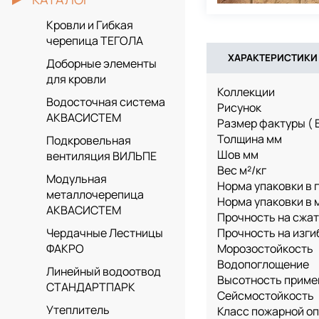
Кровли и Гибкая
черепица ТЕГОЛА
ХАРАКТЕРИСТИКИ
Доборные элементы
для кровли
Коллекции
Водосточная система
Рисунок
АКВАСИСТЕМ
Размер фактуры ( 
Толщина мм
Подкровельная
Шов мм
вентиляция ВИЛЬПЕ
Вес м²/кг
Модульная
Норма упаковки в г
металлочерепица
Норма упаковки в м
АКВАСИСТЕМ
Прочность на сжа
Прочность на изги
Чердачные Лестницы
Морозостойкость
ФАКРО
Водопоглощение
Линейный водоотвод
Высотность приме
СТАНДАРТПАРК
Сейсмостойкость
Утеплитель
Класс пожарной о