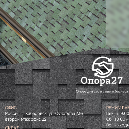
ОФИС
РЕЖИМ РА
Россия, г. Хабаровск, ул. Суворова 73е,
Пн-Пт: 9:00
второй этаж офис 22
Сб.: 10:00 -
Вс.: выход
СКЛАД