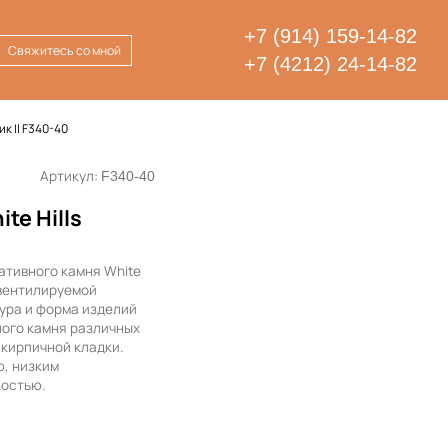
+7 (914) 159-14-82
Свяжитесь со мной
+7 (4212) 24-14-82
к II F340-40
Артикул:
F340-40
te Hills
ативного камня White
 вентилируемой
ура и форма изделий
ного камня различных
 кирпичной кладки.
, низким
костью.