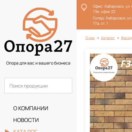
Офис: Хабаровск, ул.
73е, офис 22
Склад: Хабаровск, ул
77а, ст. 1
О нас
Каталог
Фасад
Опора для вас и вашего бизнеса
О КОМПАНИИ
НОВОСТИ
КАТАЛОГ