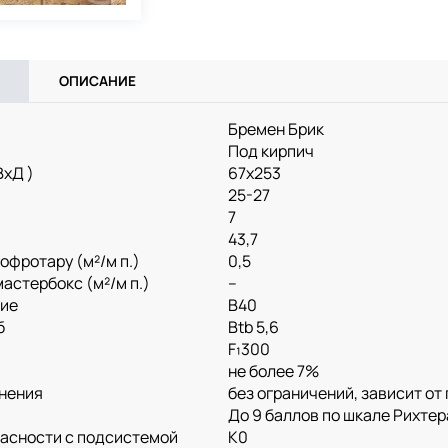
ОПИСАНИЕ
Бремен Брик
Под кирпич
ВхД )
67x253
25-27
7
43,7
офротару (м²/м п.)
0,5
астербокс (м²/м п.)
--
тие
B40
б
Btb 5,6
F₁300
не более 7%
нения
без ограничений, зависит о
До 9 баллов по шкале Рихтер
пасности с подсистемой
K0