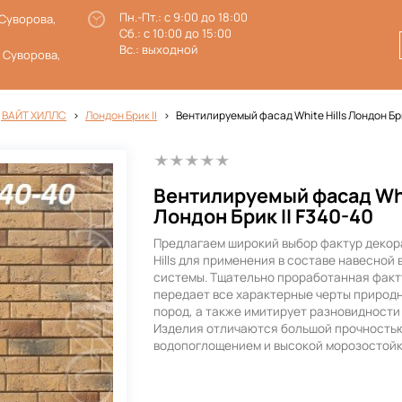
Пн.-Пт.: с 9:00 до 18:00
 Суворова,
Сб.: с 10:00 до 15:00
Вс.: выходной
. Суворова,
 ВАЙТ ХИЛЛС
Лондон Брик II
Вентилируемый фасад White Hills Лондон Бри
Вентилируемый фасад Whi
Лондон Брик II F340-40
Предлагаем широкий выбор фактур декор
Hills для применения в составе навесной
системы. Тщательно проработанная факт
передает все характерные черты природ
пород, а также имитирует разновидности
Изделия отличаются большой прочностью
водопоглощением и высокой морозостой