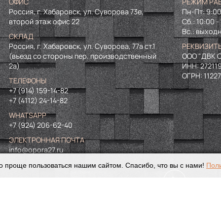
ОФИС
РЕЖИМ РА
Россия, г. Хабаровск, ул. Суворова 73е,
Пн-Пт: 9:00
второй этаж офис 22
Сб.: 10:00 -
Вс.: выход
СКЛАД
Россия, г. Хабаровск, ул. Суворова, 77а ст.1
РЕКВИЗИТ
(въезд со стороны пер. производственный
ООО "ДВК О
2а)
ИНН:
27211
ОГРН:
1122
ТЕЛЕФОНЫ
+7 (914) 159-14-82
+7 (4112) 24-14-82
WHATSAPP
+7 (924) 206-62-40
ЭЛЕКТРОННАЯ ПОЧТА
info@opora27.ru
о проще пользоваться нашим сайтом. Спасибо, что вы с нами!
Пол
©
2024. Все права защищены
Политика конфиденциальности