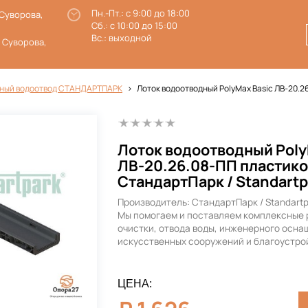
Пн.-Пт.: с 9:00 до 18:00
 Суворова,
Сб.: с 10:00 до 15:00
Вс.: выходной
. Суворова,
ный водоотвод СТАНДАРТПАРК
Лоток водоотводный PolyMax Basic ЛВ-20.2
Лоток водоотводный Poly
ЛВ-20.26.08-ПП пластико
СтандартПарк / Standartp
Производитель: СтандартПарк / Standart
Мы помогаем и поставляем комплексные 
очистки, отвода воды, инженерного осна
искусственных сооружений и благоустро
ЦЕНА: