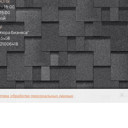
БОТЫ
 - 18-00
 15:00
ной
Ы:
пора Бизнеса"
93458
721006418
итика обработки персональных данных