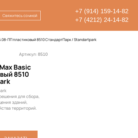
+7 (914) 159-14-82
Свяжитесь со мной
+7 (4212) 24-14-82
6.08-ПП пластиковый 8510 СтандартПарк / Standartpark
Артикул:
8510
Max Basic
вый 8510
ark
park
решения для сбора,
щения зданий,
йства территорий.