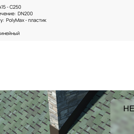
15 - C250
ечение: DN200
у: PolyMax - пластик
Линейный
НЕ