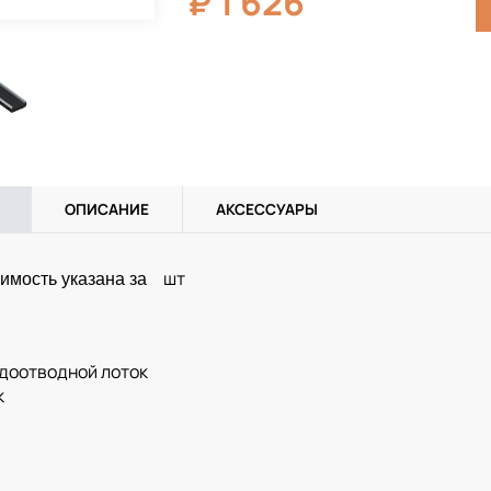
₽
1 626
ОПИСАНИЕ
АКСЕССУАРЫ
шт
имость указана за
одоотводной лоток
к