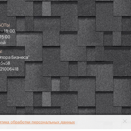
БОТЫ
 - 18-00
 15:00
ной
Ы:
пора Бизнеса"
93458
721006418
итика обработки персональных данных