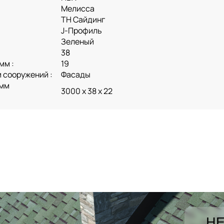
Мелисса
ТН Сайдинг
J-Профиль
Зеленый
38
мм :
19
 сооружений :
Фасады
 мм
3000 х 38 х 22
НЕ