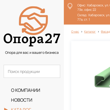
Офис: Хабаровск, ул.
73е, офис 22
Склад: Хабаровск, ул
77а, ст. 1
О нас
Каталог
Фасад
Опора для вас и вашего бизнеса
О КОМПАНИИ
НОВОСТИ
КАТАЛОГ