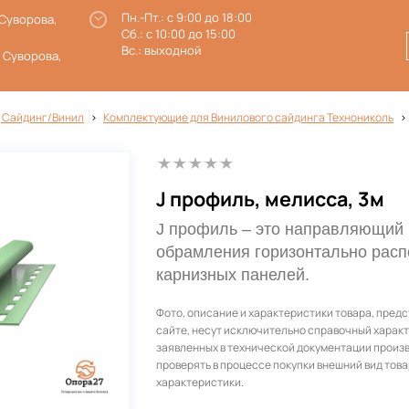
Пн.-Пт.: с 9:00 до 18:00
 Суворова,
Сб.: с 10:00 до 15:00
Вс.: выходной
. Суворова,
 Сайдинг/Винил
Комплектующие для Винилового сайдинга Технониколь
J профиль, мелисса, 3м
J профиль – это направляющий
обрамления горизонтально рас
карнизных панелей.
Фото, описание и характеристики товара, пред
сайте, несут исключительно справочный характ
заявленных в технической документации произ
проверять в процессе покупки внешний вид това
характеристики.