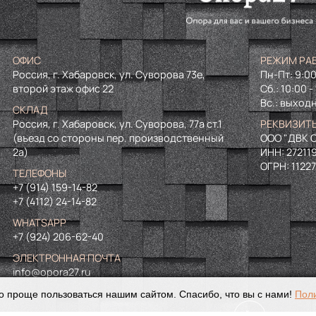
ОФИС
РЕЖИМ РА
Россия, г. Хабаровск, ул. Суворова 73е,
Пн-Пт: 9:00
второй этаж офис 22
Сб.: 10:00 -
Вс.: выход
СКЛАД
Россия, г. Хабаровск, ул. Суворова, 77а ст.1
РЕКВИЗИТ
(въезд со стороны пер. производственный
ООО "ДВК О
2а)
ИНН:
27211
ОГРН:
1122
ТЕЛЕФОНЫ
+7 (914) 159-14-82
+7 (4112) 24-14-82
WHATSAPP
+7 (924) 206-62-40
ЭЛЕКТРОННАЯ ПОЧТА
info@opora27.ru
о проще пользоваться нашим сайтом. Спасибо, что вы с нами!
Пол