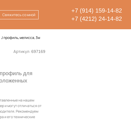
+7 (914) 159-14-82
Свяжитесь со мной
+7 (4212) 24-14-82
J профиль, мелисса, 3м
Артикул:
697169
 профиль для
положенных
ставленные на нашем
ер и могут отличаться от
водителя. Рекомендуем
ра и его технические