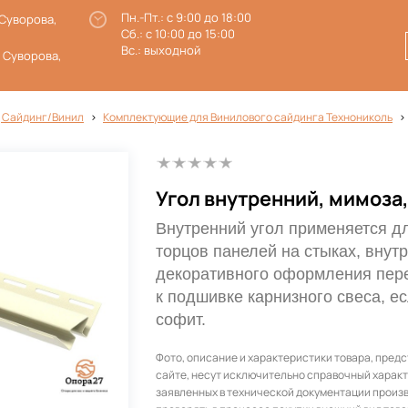
Пн.-Пт.: с 9:00 до 18:00
 Суворова,
Сб.: с 10:00 до 15:00
Вс.: выходной
. Суворова,
 Сайдинг/Винил
Комплектующие для Винилового сайдинга Технониколь
Угол внутренний, мимоза,
Внутренний угол применяется д
торцов панелей на стыках, внутр
декоративного оформления пер
к подшивке карнизного свеса, е
софит.
Фото, описание и характеристики товара, пред
сайте, несут исключительно справочный характ
заявленных в технической документации произ