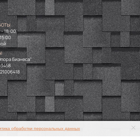
БОТЫ
 - 18-00
 15:00
ной
Ы:
пора Бизнеса"
93458
721006418
итика обработки персональных данных