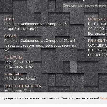
ОФИС
РЕЖИМ РА
Россия, г. Хабаровск, ул. Суворова 73е,
Пн-Пт: 9:00
второй этаж офис 22
Сб.: 10:00 -
Вс.: выход
СКЛАД
Россия, г. Хабаровск, ул. Суворова, 77а ст.1
РЕКВИЗИТ
(въезд со стороны пер. производственный
ООО "ДВК О
2а)
ИНН:
27211
ОГРН:
1122
ТЕЛЕФОНЫ
+7 (914) 159-14-82
+7 (4112) 24-14-82
WHATSAPP
+7 (924) 206-62-40
ЭЛЕКТРОННАЯ ПОЧТА
info@opora27.ru
о проще пользоваться нашим сайтом. Спасибо, что вы с нами!
Пол