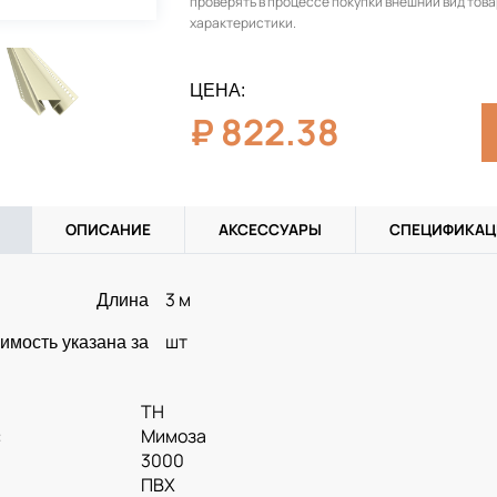
проверять в процессе покупки внешний вид това
характеристики.
ЦЕНА:
₽
822.38
ОПИСАНИЕ
АКСЕССУАРЫ
СПЕЦИФИКАЦ
3 м
Длина
шт
имость указана за
ТН
:
Мимоза
3000
ПВХ