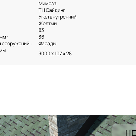
Мимоза
ТН Сайдинг
Угол внутренний
Желтый
83
мм :
36
 сооружений :
Фасады
 мм
3000 х 107 х 28
НЕ