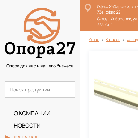
Офис: Хабаровск, ул.
73е, офис 22
Склад: Хабаровск, ул
77а, ст. 1
О нас
Каталог
Фасад
Опора для вас и вашего бизнеса
О КОМПАНИИ
НОВОСТИ
КАТАЛОГ